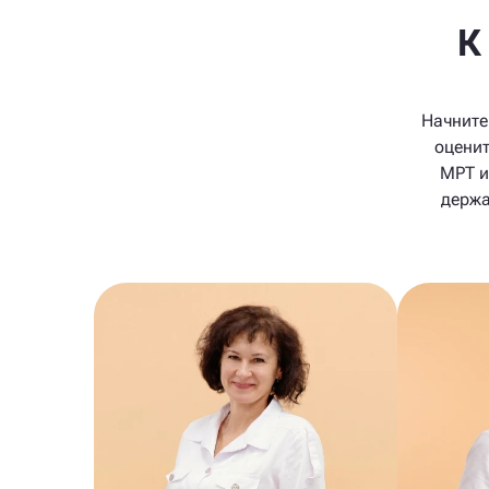
К
Начните
оценит
МРТ и
держа