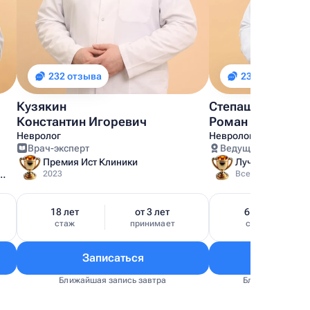
232 отзыва
236 отзывов
Кузякин
Степашкин
Константин Игоревич
Роман Игоревич
Невролог
Невролог
Врач-эксперт
Ведущий врач
Премия Ист Клиники
 невролог Московской области
2023
18 лет
от 3 лет
6 лет
стаж
принимает
стаж
Записаться
Запис
Ближайшая запись завтра
Ближайшая запи