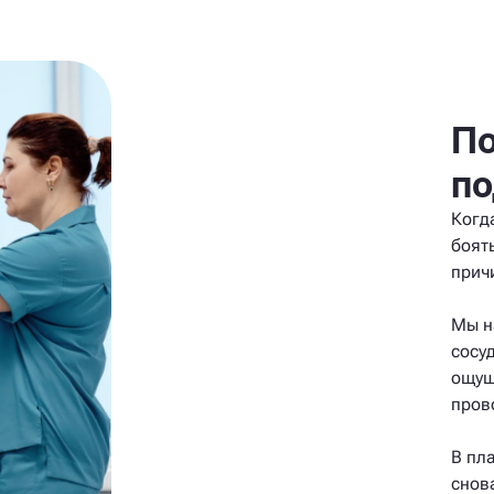
По
по
Когд
боят
прич
Мы н
сосу
ощущ
пров
В пл
снов