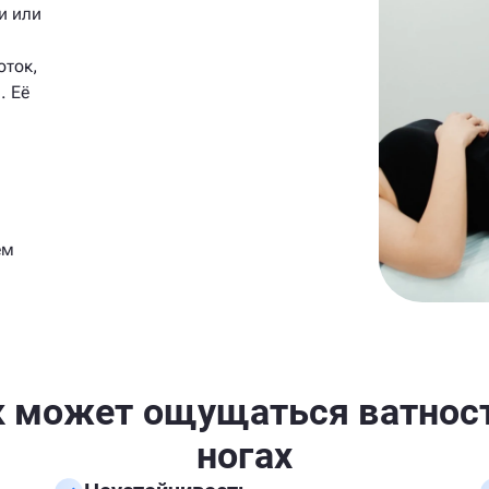
и или
оток,
. Её
ем
к может ощущаться ватност
ногах