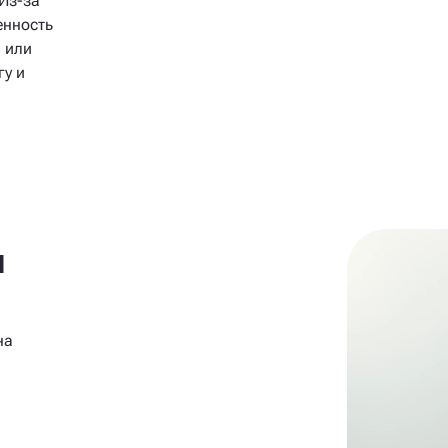
 Из-за
енность
я или
гу и
и
на
й