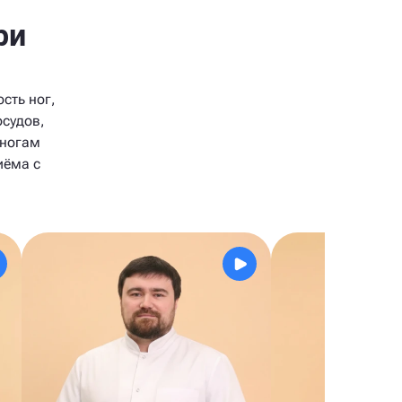
ри
сть ног,
осудов,
 ногам
иёма с