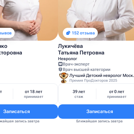
тзывов
152 отзыва
нко
Лукичёва
кторовна
Татьяна Петровна
Невролог
Врач-эксперт
Врач высшей категории
Лучший Детский
Премия ПроДокторов 2025
т
от 18 лет
39 лет
от 0 лет
ж
принимает
стаж
принимает
Записаться
Записаться
жайшая запись завтра
Ближайшая запись завтра