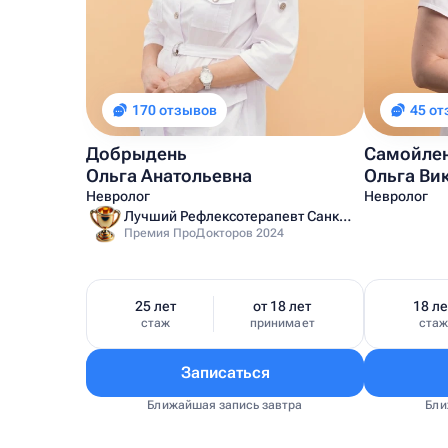
170 отзывов
45 о
Добрыдень
Самойле
Ольга Анатольевна
Ольга Ви
Невролог
Невролог
Лучший Рефлексотерапевт Санкт-Петербурга
Премия ПроДокторов 2024
25 лет
от 18 лет
18 ле
стаж
принимает
ста
Записаться
Ближайшая запись завтра
Бли