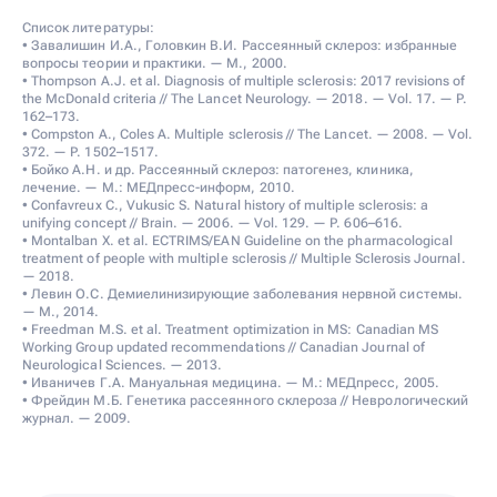
Список литературы:
• Завалишин И.А., Головкин В.И. Рассеянный склероз: избранные
вопросы теории и практики. — М., 2000.
• Thompson A.J. et al. Diagnosis of multiple sclerosis: 2017 revisions of
the McDonald criteria // The Lancet Neurology. — 2018. — Vol. 17. — P.
162–173.
• Compston A., Coles A. Multiple sclerosis // The Lancet. — 2008. — Vol.
372. — P. 1502–1517.
• Бойко А.Н. и др. Рассеянный склероз: патогенез, клиника,
лечение. — М.: МЕДпресс-информ, 2010.
• Confavreux C., Vukusic S. Natural history of multiple sclerosis: a
unifying concept // Brain. — 2006. — Vol. 129. — P. 606–616.
• Montalban X. et al. ECTRIMS/EAN Guideline on the pharmacological
treatment of people with multiple sclerosis // Multiple Sclerosis Journal.
— 2018.
• Левин О.С. Демиелинизирующие заболевания нервной системы.
— М., 2014.
• Freedman M.S. et al. Treatment optimization in MS: Canadian MS
Working Group updated recommendations // Canadian Journal of
Neurological Sciences. — 2013.
• Иваничев Г.А. Мануальная медицина. — М.: МЕДпресс, 2005.
• Фрейдин М.Б. Генетика рассеянного склероза // Неврологический
журнал. — 2009.