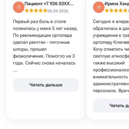
Пациент +7 926 03XXXXX
Ирина Хан
П
И
06.04.2026
Первый раз боль в стопе
Сегодня я впер
появилась у меня 5 лет назад.
обратилась в да
По рекомендации ортопеда
учреждение к тр
сделал рентген - пяточные
ортопеду Ключев
шпоры, прошел
Хочу отметить чи
физиолечение. Помогло на 3
светлую атмосфе
года. Сейчас снова началась
также высокий
...
профессионализ
внимательность
административн
Читать дальше
персонала. Врач 
Читать 