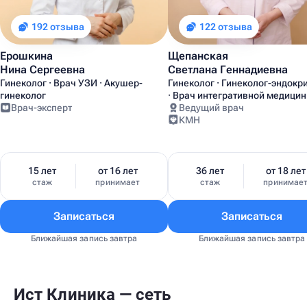
192 отзыва
122 отзыва
Ерошкина
Щепанская
Нина Сергеевна
Светлана Геннадиевна
Гинеколог · Врач УЗИ · Акушер-
Гинеколог · Гинеколог-эндокр
гинеколог
· Врач интегративной медици
Врач-эксперт
Ведущий врач
КМН
15 лет
от 16 лет
36 лет
от 18 лет
стаж
принимает
стаж
принимае
Записаться
Записаться
Ближайшая запись завтра
Ближайшая запись завтра
Ист Клиника — сеть