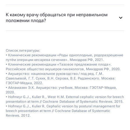
К какому врачу обращаться при неправильном
положении плода?
Список литературы:
• Клинические рекомендации «Роды одноплодные, родоразрешение
путём операции кесарева сечения». Минздрав РФ, 2021.
• Клинические рекомендации «Тазовое предлежание плода».
Российское общество акушеров-гинекологов, Минздрав РФ, 2020.
• Акушерство: национальное руководство / под ред. Г.М.
Савельевой, Г.Т. Сухих, В.Н. Серова, В.Е. Радзинского. Москва:
ГЭОТАР-Медиа, 2022.
• Айламазян Э.К. Акушерство: учебник. Москва: ГЭОТАР-Медиа,
2020.
• Hofmeyr G.J., Kulier R., West H.M. External cephalic version for breech
presentation at term // Cochrane Database of Systematic Reviews. 2015.
• Hofmeyr G.J., Kulier R. Cephalic version by postural management for
breech presentation at term // Cochrane Database of Systematic
Reviews. 2012.