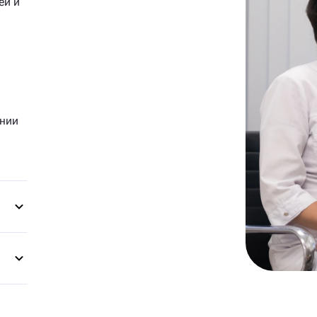
ей и
ании