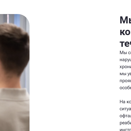
Мы
ко
те
Мы с
нару
хрон
мы у
проя
особ
На к
ситу
офта
реаб
инст