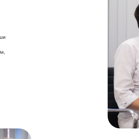
аши
ем,