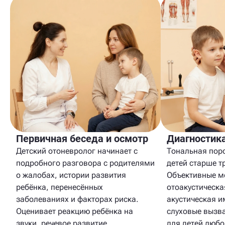
Диагностик
Первичная беседа и осмотр
Тональная пор
Детский отоневролог начинает с
детей старше т
подробного разговора с родителями
Объективные м
о жалобах, истории развития
отоакустическа
ребёнка, перенесённых
акустическая 
заболеваниях и факторах риска.
слуховые вызв
Оценивает реакцию ребёнка на
для детей любо
звуки, речевое развитие,