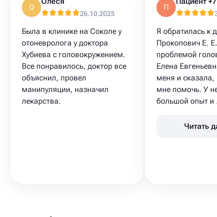
Олеся
О
П
26.10.2025
Была в клинике на Соколе у
Я обратилась к 
отоневролога у доктора
Прокопович Е. Е.
Хубиева с головокружением.
проблемой голов
Все понравилось, доктор все
Елена Евгеньев
объяснил, провел
меня и сказала,
манипуляции, назначил
мне помочь. У н
лекарства.
большой опыт и .
Читать 