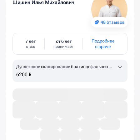
Шишин Илья Михайлович
48 отзывов
Подробнее
7 лет
от 6 лет
о враче
стаж
принимает
Дуплексное сканирование брахиоцефальных
артерий, лучевых артерий с проведением
6200 ₽
ротационных проб