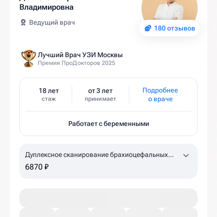
Владимировна
Ведущий врач
180 отзывов
Лучший Врач УЗИ Москвы
Премия ПроДокторов 2025
Подробнее
18 лет
от 3 лет
о враче
стаж
принимает
Работает с беременными
Дуплексное сканирование брахиоцефальных
артерий, лучевых артерий с проведением
6870 ₽
ротационных проб