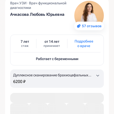
Врач УЗИ · Врач функциональной
диагностики
Ачкасова Любовь Юрьевна
57 отзывов
Подробнее
7 лет
от 14 лет
о враче
стаж
принимает
Работает с беременными
Дуплексное сканирование брахиоцефальных
артерий, лучевых артерий с проведением
6200 ₽
ротационных проб