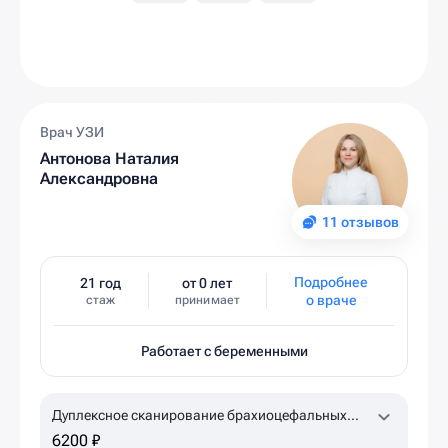
Врач УЗИ
Антонова Наталия
Александровна
11 отзывов
Подробнее
21 год
от 0 лет
о враче
стаж
принимает
Работает с беременными
Дуплексное сканирование брахиоцефальных
артерий, лучевых артерий с проведением
6200 ₽