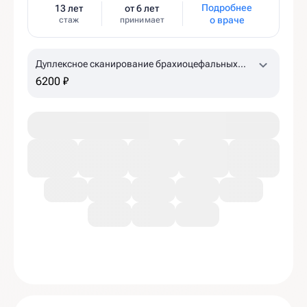
Подробнее
13 лет
от 6 лет
о враче
стаж
принимает
Дуплексное сканирование брахиоцефальных
артерий, лучевых артерий с проведением
6200 ₽
ротационных проб