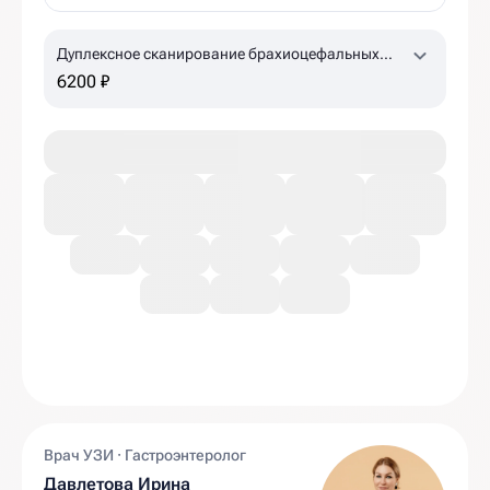
Дуплексное сканирование брахиоцефальных
артерий, лучевых артерий с проведением
6200 ₽
ротационных проб
Врач УЗИ · Гастроэнтеролог
Давлетова Ирина