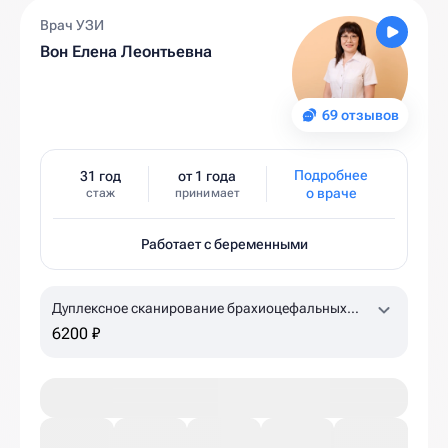
Врач УЗИ
Вон Елена Леонтьевна
69 отзывов
Подробнее
31 год
от 1 года
о враче
стаж
принимает
Работает с беременными
Дуплексное сканирование брахиоцефальных
артерий, лучевых артерий с проведением
6200 ₽
ротационных проб