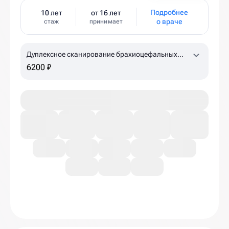
Подробнее
10 лет
от 16 лет
о враче
стаж
принимает
Дуплексное сканирование брахиоцефальных
артерий, лучевых артерий с проведением
6200 ₽
ротационных проб