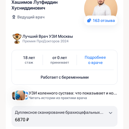
Хашимов Лутфиддин
Хусниддинович
Ведущий врач
163 отзыва
Лучший Врач УЗИ Москвы
Премия ПроДокторов 2024
Подробнее
18 лет
от 0 лет
о враче
стаж
принимает
Работает с беременными
УЗИ коленного сустава: что показывает и когда назначают
Читать истории из практики врача
Дуплексное сканирование брахиоцефальных
артерий, лучевых артерий с проведением
6870 ₽
ротационных проб