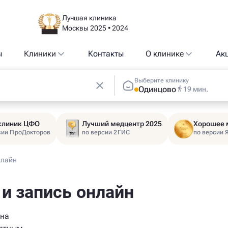
Лучшая клиника
Москвы 2025 • 2024
ы
Клиники
Контакты
О клинике
Ак
Выберите клинику
Одинцово
19 мин.
 клиник ЦФО
Лучший медцентр 2025
Хорошее 
сии ПроДокторов
по версии 2ГИС
по версии 
нлайн
 и запись онлайн
 на