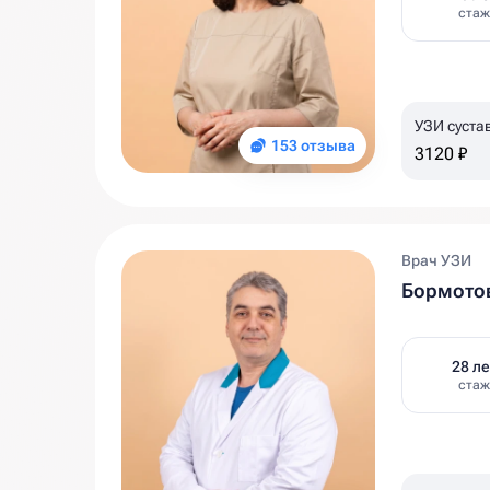
стаж
УЗИ суста
153 отзыва
3120 ₽
Врач УЗИ
Бормото
28 ле
стаж