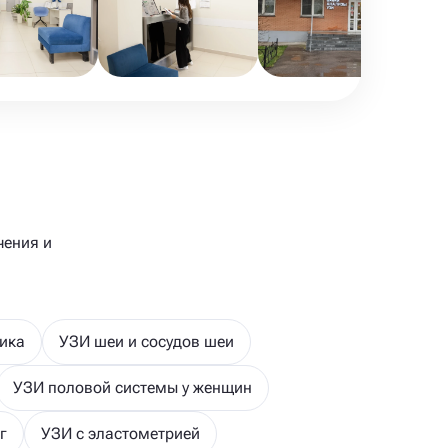
чения и
ика
УЗИ шеи и сосудов шеи
УЗИ половой системы у женщин
г
УЗИ с эластометрией