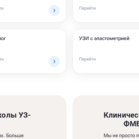
ти
Перейти
ног
УЗИ с эластометрией
ти
Перейти
колы УЗ-
Клиничес
и
ФМБ
ых. Больше
Мы не просто 