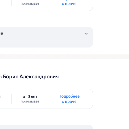
о враче
принимает
ва
в Борис Александрович
Подробнее
т
от 0 лет
о враче
принимает