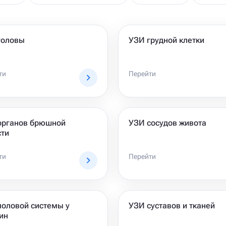
головы
УЗИ грудной клетки
ти
Перейти
органов брюшной
УЗИ сосудов живота
сти
ти
Перейти
половой системы у
УЗИ суставов и тканей
ин