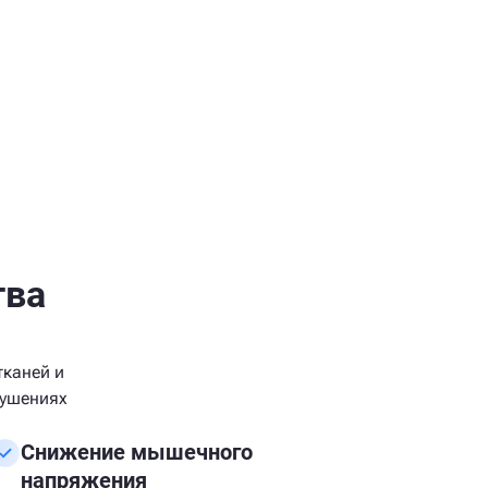
тва
тканей и
рушениях
Снижение мышечного
напряжения