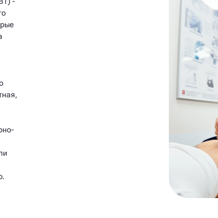
Т) -
го
орые
а
о
тная,
рно-
ли
ю.