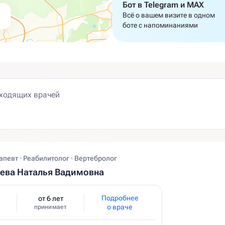
Бот в Telegram и MAX
Всё о вашем визите в одном
боте с напоминаниями
певт · Реабилитолог · Вертебролог
ева Наталья Вадимовна
Подробнее
от 6 лет
о враче
принимает