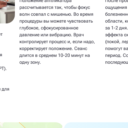
Положение аппликатора
После про
рассчитывается так, чтобы фокус
ощущения 
волн совпал с мишенью. Во время
болезненн
процедуры вы можете чувствовать
области, 
глубокое, сфокусированное
за 1-2 дня
ет
давление или вибрацию. Врач
эффекта о
контролирует процесс и, если надо,
(покой, ле
корректирует положение. Сеанс
помогут ва
я
длится в среднем 10-20 минут на
период. С
одну зону.
последующ
Т).
 для