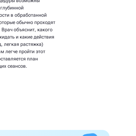
цедуры возможны
глубинной
ости в обработанной
которые обычно проходят
. Врач объяснит, какого
жидать и какие действия
д, легкая растяжка)
м легче пройти этот
оставляется план
их сеансов.