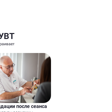
 УВТ
раивает
дации после сеанса