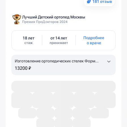
181 отзыв
Лучший Детский ортопед Москвы
Премия ПроДокторов 2024
Подробнее
18 лет
от 14 лет
о враче
стаж
принимает
Изготовление ортопедических стелек Форм
Тотикс
13200 ₽