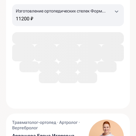
Изготовление ортопедических стелек Форм
Тотикс
11200 ₽
Травматолог-ортопед · Артролог ·
Вертебролог
Ардашева Елена Игоревна