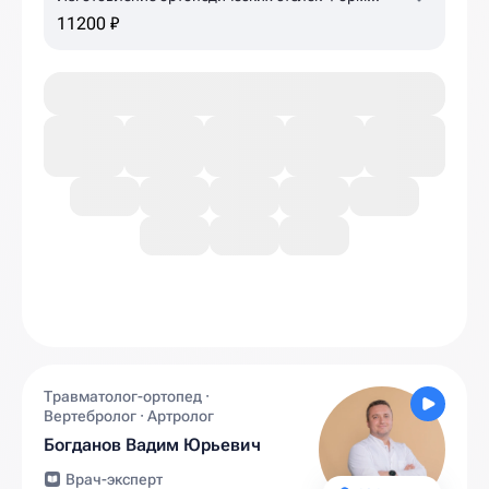
Тотикс
11200 ₽
Травматолог-ортопед ·
Вертебролог · Артролог
Богданов Вадим Юрьевич
Врач-эксперт