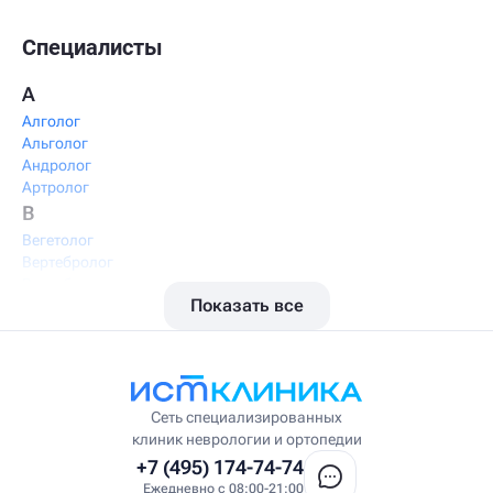
Специалисты
А
Алголог
Альголог
Андролог
Артролог
В
Вегетолог
Вертебролог
Вертеброневролог
Показать все
Вестибулолог
Висцеральный массажист
Висцеральный терапевт
Врач интегративной медицины
Врач ЛФК
Врач первичного приёма
Сеть специализированных
Врач УВТ
клиник неврологии и ортопедии
Врач УЗИ
+7 (495) 174-74-74
Врач ФРМ
Ежедневно с 08:00-21:00