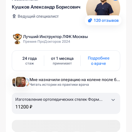
Кушков Александр Борисович
Ведущий специалист
120 отзывов
Лучший Инструктор ЛФК Москвы
Премия ПроДокторов 2024
Подробнее
24 года
от 1 месяца
о враче
стаж
принимает
Мне назначили операцию на колене после беременности. Оказалось — это было ошибкой
Читать истории из практики врача
Изготовление ортопедических стелек Форм
Тотикс
11200 ₽