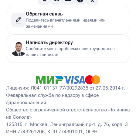
Детский гинеколог-эндокринолог
Детский гирудотерапевт
Обратная связь
Детский дерматовенеролог
Поделитесь впечатлениями, идеями или
Детский дерматолог
замечаниями
Детский диетолог
Детский инструктор ЛФК
Детский кинезиолог
Написать директору
Детский консультирующий врач ЛФК
Сообщите мне о проблемах или трудностях в
Детский мануальный терапевт
наших клиниках
Детский массажист
Детский невролог
Детский невролог-остеопат
Детский невропатолог
Детский нейропсихолог
Лицензия: Л041-01137-77/00292835 от 27.05.2014 г.
Детский нутрициолог
Федеральная служба по надзору в сфере
Детский ортопед
здравоохранения
Детский остеопат
Детский отоневролог
Общество с ограниченной ответственностью «Клиника
Детский подиатр
на Соколе»
Детский психиатр
125315, г. Москва, Ленинградский пр-т, д. 76, корп. 3
Детский психолог
ИНН 7743261206, КПП 774301001, ОГРН
Детский психотерапевт