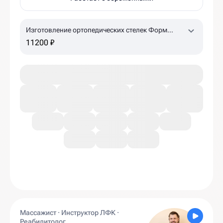
Изготовление ортопедических стелек Форм
Тотикс
11200 ₽
Массажист · Инструктор ЛФК ·
Реабилитолог