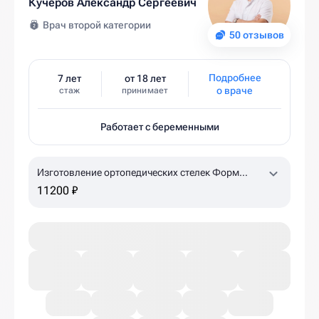
Кучеров Александр Сергеевич
Врач второй категории
50 отзывов
Подробнее
7 лет
от 18 лет
о враче
стаж
принимает
Работает с беременными
Изготовление ортопедических стелек Форм
Тотикс
11200 ₽