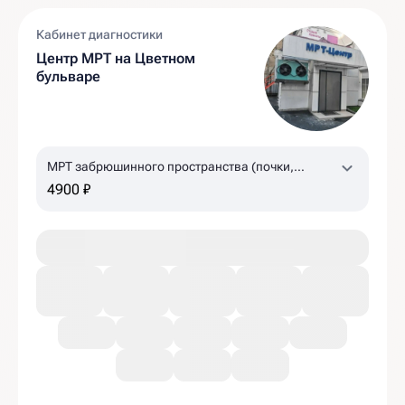
Кабинет диагностики
Центр МРТ на Цветном
бульваре
МРТ забрюшинного пространства (почки,
надпочечники, лимфоузлы)
4900 ₽