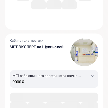
Кабинет диагностики
МРТ ЭКСПЕРТ на Щукинской
МРТ забрюшинного пространства (почки,
надпочечники, лимфоузлы)
9000 ₽