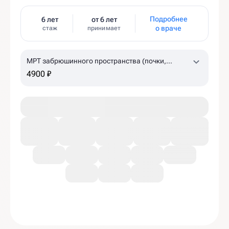
Подробнее
6 лет
от 6 лет
о враче
стаж
принимает
МРТ забрюшинного пространства (почки,
надпочечники, лимфоузлы)
4900 ₽