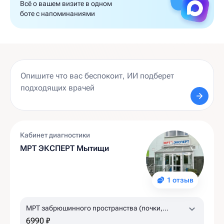
Всё о вашем визите в одном
боте с напоминаниями
Кабинет диагностики
МРТ ЭКСПЕРТ Мытищи
1 отзыв
МРТ забрюшинного пространства (почки,
надпочечники, лимфоузлы)
6990 ₽