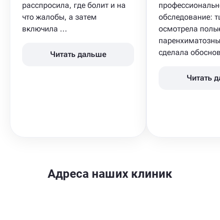
расспросила, где болит и на
профессиональн
что жалобы, а затем
обследование: 
включила ...
осмотрела полы
паренхиматозны
сделала обоснов
Читать дальше
Читать 
Адреса наших клиник