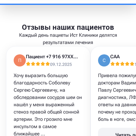
Отзывы наших пациентов
Каждый день пациеты Ист Клиники делятся
результатами лечения
Пациент +7 916 97XXXXX
САА
П
С
09.12.2025
Хочу выразить большую
Привела пожилу
благодарность Соболеву
докторам Вадим
Сергею Сергеевичу, на
Павлу Сергеевич
обследовании сосудов шеи он
диагностика, ЛФ
нашёл у меня выраженный
ответы на давни
стеноз правой общей сонной
почему не прохо
артерии. Это грозило мне
боль в ноге, омс
инсультом в самое
ближайшее ...
Читать 