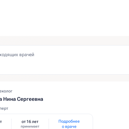
еколог
 Нина Сергеевна
перт
Подробнее
т
от 16 лет
о враче
принимает