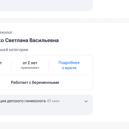
еколог
о Светлана Васильевна
шей категории
Подробнее
т
от 2 лет
о враче
принимает
Работает с беременными
ция детского гинеколога
45 мин