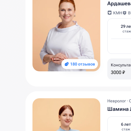
Ардашева
КМН
В
29 ле
стаж
180 отзывов
Консульта
3000 ₽
Невролог · 
Шамина 
6 лет
стаж