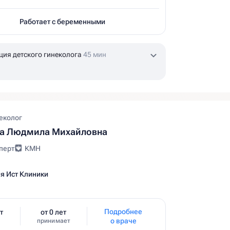
Работает с беременными
ция детского гинеколога
45 мин
еколог
ва Людмила Михайловна
перт
КМН
я Ист Клиники
Подробнее
т
от 0 лет
о враче
принимает