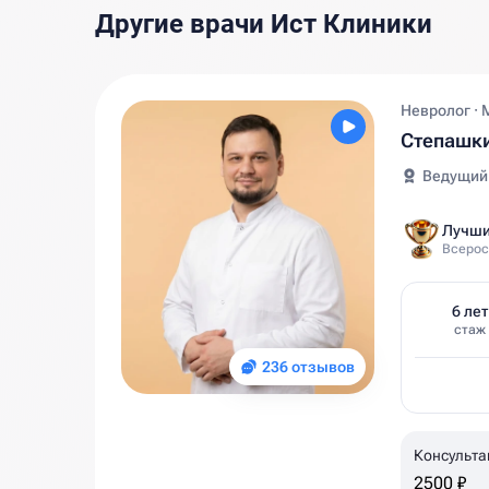
Другие врачи Ист Клиники
Невролог · 
Степашк
Ведущий
Лучши
Всерос
6 лет
стаж
236 отзывов
Консульта
2500 ₽