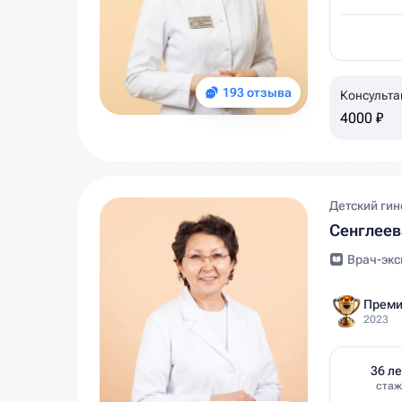
193 отзыва
Консульта
4000 ₽
Детский гин
Сенглее
Врач-экс
Преми
2023
36 ле
стаж