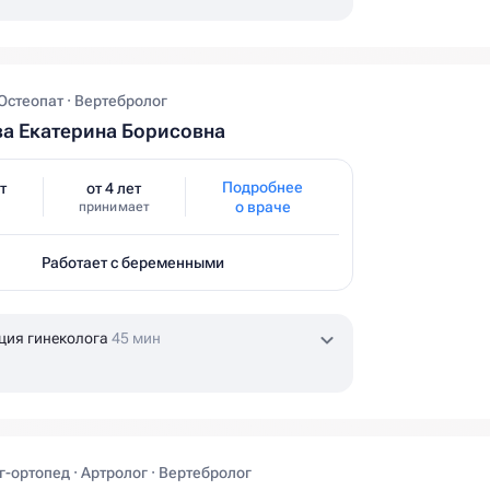
 Остеопат · Вертебролог
а Екатерина Борисовна
Подробнее
т
от 4 лет
о враче
принимает
Работает с беременными
ция гинеколога
45 мин
-ортопед · Артролог · Вертебролог