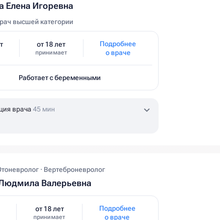
 Елена Игоревна
рач высшей категории
Подробнее
т
от 18 лет
о враче
принимает
Работает с беременными
ция врача
45 мин
Отоневролог · Вертеброневролог
Людмила Валерьевна
Подробнее
от 18 лет
о враче
принимает