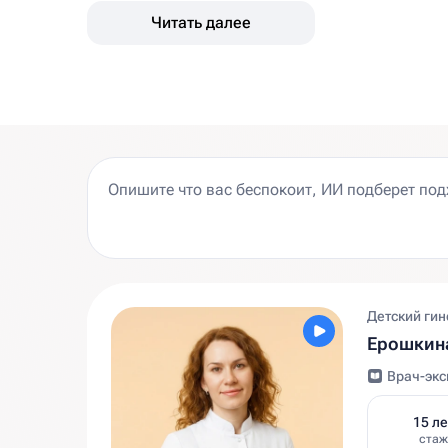
Читать далее
Детский гин
Ерошкина
Врач-экс
15 ле
стаж