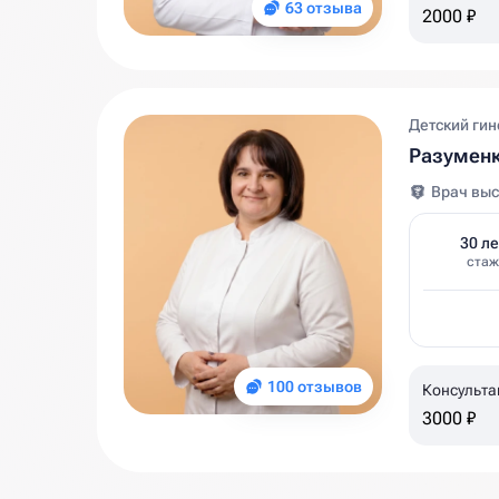
63 отзыва
2000 ₽
Детский гин
Разуменк
Врач выс
30 ле
стаж
100 отзывов
Консульта
3000 ₽