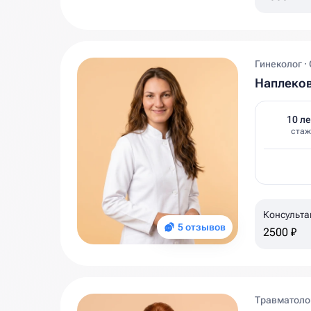
Гинеколог ·
Наплеков
10 ле
стаж
Консульта
5 отзывов
2500 ₽
Травматолог