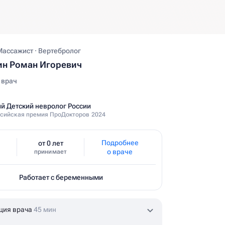
Массажист · Вертебролог
ин Роман Игоревич
 врач
й Детский невролог России
сийская премия ПроДокторов 2024
Подробнее
от 0 лет
о враче
принимает
Работает с беременными
ция врача
45 мин