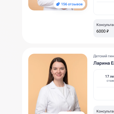
156 отзывов
Консульта
6000 ₽
Детский гин
Ларина Е
17 ле
стаж
Консульта