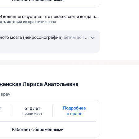
УЗИ коленного сустава: что показывает и когда назначают
ать истории из практики врача
ного мозга (нейросонография)
детям до 1
енская Лариса Анатольевна
 врач
Подробнее
т
от 0 лет
о враче
принимает
Работает с беременными