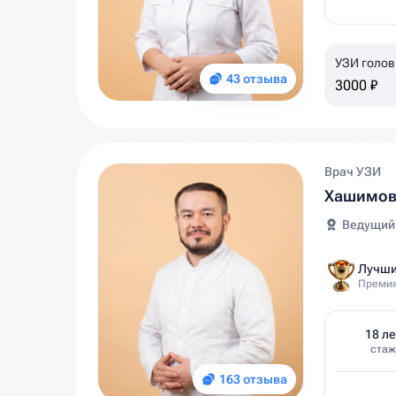
УЗИ голов
43 отзыва
года
3000 ₽
Врач УЗИ
Хашимов
Ведущий
Лучши
Премия
18 ле
стаж
163 отзыва