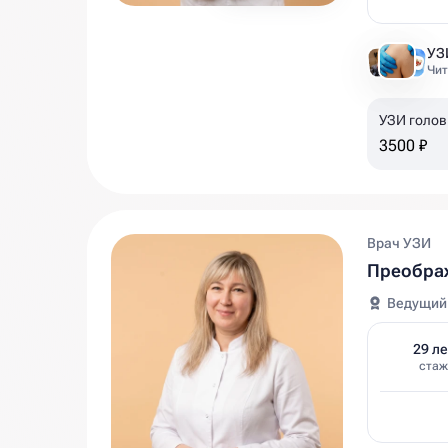
Чит
УЗИ голов
года
3500 ₽
Врач УЗИ
Преображ
Ведущий
29 ле
стаж