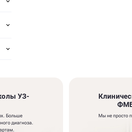
колы УЗ-
Клиничес
и
ФМБ
ых. Больше
Мы не просто 
ного диагноза.
артам.