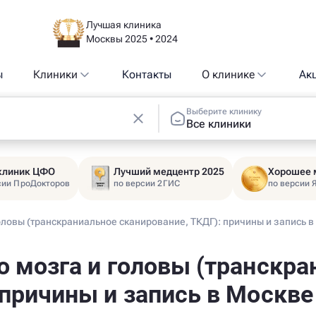
Лучшая клиника
Москвы 2025 • 2024
ы
Клиники
Контакты
О клинике
Ак
Выберите клинику
Все клиники
 клиник ЦФО
Лучший медцентр 2025
Хорошее 
сии ПроДокторов
по версии 2ГИС
по версии 
оловы (транскраниальное сканирование, ТКДГ): причины и запись в
о мозга и головы (транскра
 причины и запись в Москве