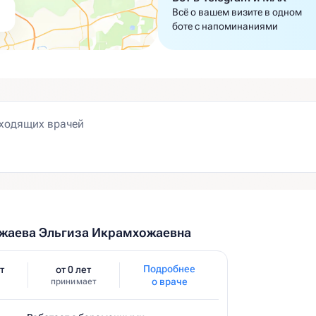
Всё о вашем визите в одном
боте с напоминаниями
жаева Эльгиза Икрамхожаевна
Подробнее
т
от 0 лет
о враче
принимает