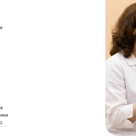
е
ы
 в
тики
ю.