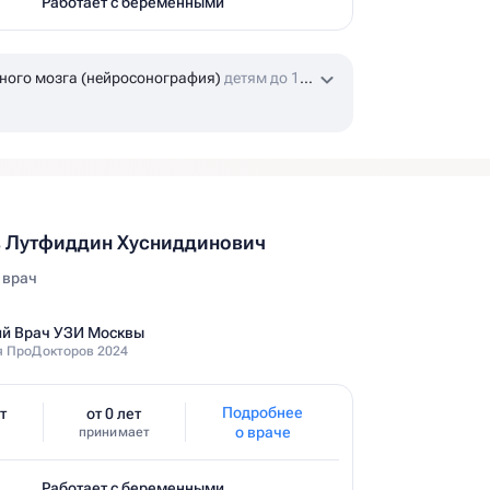
Работает с беременными
ного мозга (нейросонография)
детям до 1
 Лутфиддин Хусниддинович
 врач
й Врач УЗИ Москвы
 ПроДокторов 2024
Подробнее
т
от 0 лет
о враче
принимает
Работает с беременными