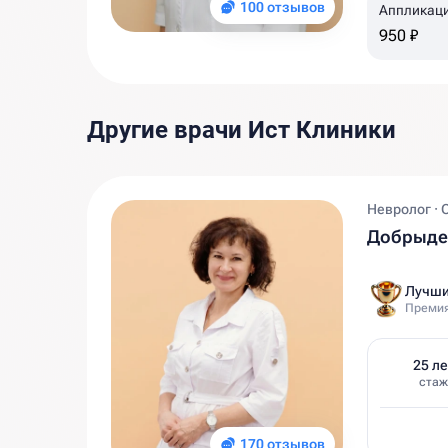
100 отзывов
Аппликаци
950 ₽
Другие врачи Ист Клиники
Невролог · 
Добрыден
Лучши
Премия
25 ле
стаж
170 отзывов