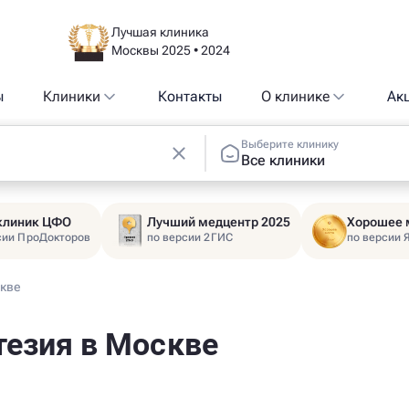
Лучшая клиника
Москвы 2025 • 2024
ы
Клиники
Контакты
О клинике
Ак
Выберите клинику
Все клиники
 клиник ЦФО
Лучший медцентр 2025
Хорошее 
сии ПроДокторов
по версии 2ГИС
по версии 
скве
тезия в Москве