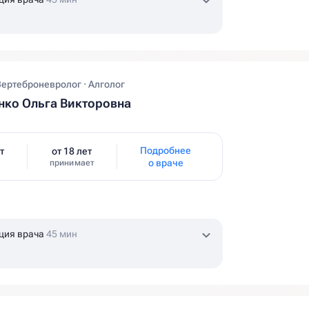
Вертеброневролог · Алголог
ко Ольга Викторовна
Подробнее
т
от 18 лет
о враче
принимает
ция врача
45 мин