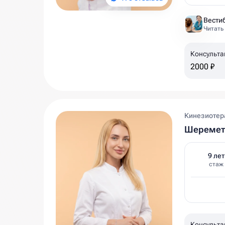
Читать
Консульта
2000 ₽
Кинезиотера
Шеремет
9 лет
стаж
Консульта