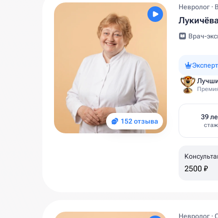
Невролог · 
Лукичёва
Врач-экс
Эксперт
Лучши
Премия
39 ле
152 отзыва
стаж
Консульта
2500 ₽
Невролог · 