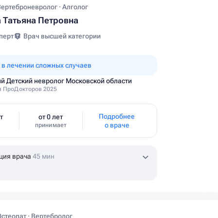
Вертеброневролог · Алголог
 Татьяна Петровна
перт
Врач высшей категории
 в лечении сложных случаев
й Детский невролог Московской области
 ПроДокторов 2025
Подробнее
т
от 0 лет
о враче
принимает
ция врача
45 мин
Остеопат · Вертебролог