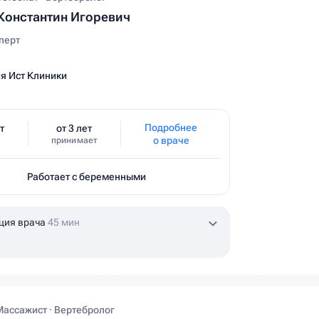
Константин Игоревич
перт
я Ист Клиники
Подробнее
т
от 3 лет
о враче
принимает
Работает с беременными
ция врача
45 мин
Массажист · Вертебролог