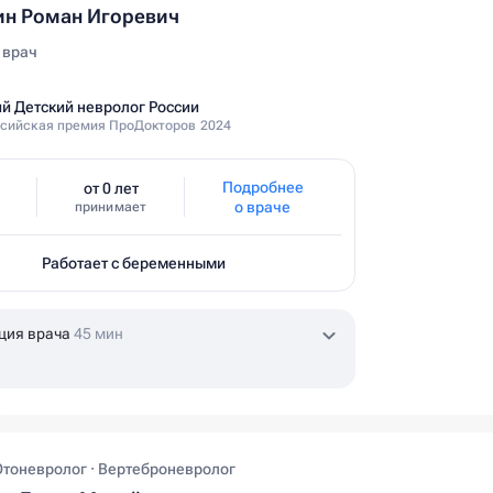
ин Роман Игоревич
 врач
й Детский невролог России
сийская премия ПроДокторов 2024
Подробнее
от 0 лет
о враче
принимает
Работает с беременными
ция врача
45 мин
Отоневролог · Вертеброневролог