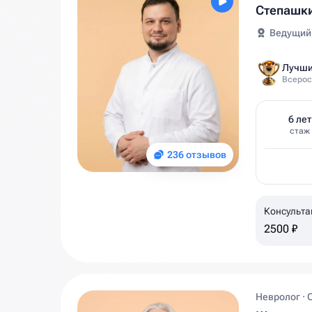
Степашк
Ведущий
Лучши
Всерос
6 лет
стаж
236 отзывов
Консульта
2500 ₽
Невролог · 