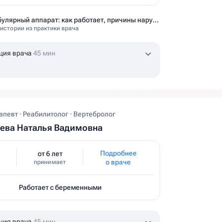
Вестибулярный аппарат: как работает, причины нарушений и как тренировать?
 истории из практики врача
ция врача
45 мин
певт · Реабилитолог · Вертебролог
ева Наталья Вадимовна
Подробнее
от 6 лет
о враче
принимает
Работает с беременными
ция врача
45 мин