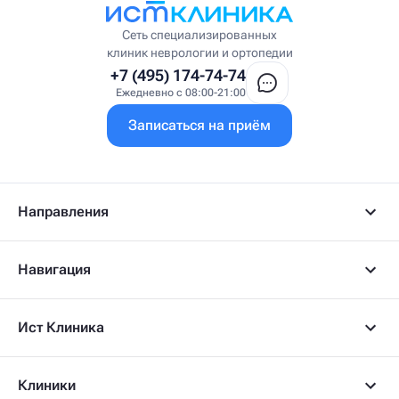
Врач ЛФК
Врач первичного приёма
Сеть специализированных
Врач УВТ
клиник неврологии и ортопедии
Врач УЗИ
+7 (495) 174-74-74
Врач ФРМ
Ежедневно с 08:00-21:00
Г
Записаться на приём
Гастроэнтеролог
Гастроэнтеролог-гепатолог
Гепатолог
Гериатр
Геронтолог
Направления
Гинеколог
Гинеколог-эндокринолог
Гипнотерапевт
Навигация
Гирудолог
Гирудотерапевт
Д
Ист Клиника
Дерматовенеролог
Дерматолог
Детский артролог
Клиники
Детский вертебролог