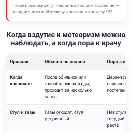
Такие признаки могут говорить об остром состоянии —
не ждите, вызывайте скорую помощь по номеру 103.
Когда вздутие и метеоризм можно
наблюдать, а когда пора к врачу
Признак
Обычно не опасно
Пора к вра
Когда
После обильной или
Держится н
возникает
газообразующей еды,
связано с е
проходит за несколько
постепенно 
часов
Стул и газы
Газы отходят, стул
Нет стула и
регулярный
твёрдый, п
рвота