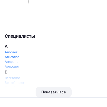
Специалисты
А
Алголог
Альголог
Андролог
Артролог
В
Вегетолог
Вертебролог
Вертеброневролог
Показать все
Вестибулолог
Висцеральный массажист
Висцеральный терапевт
Врач интегративной медицины