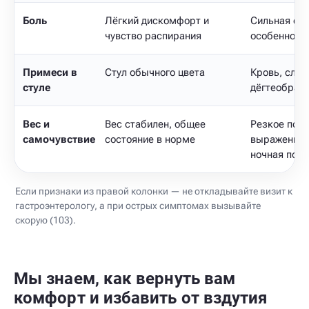
Боль
Лёгкий дискомфорт и
Сильная сто
чувство распирания
особенно с
Примеси в
Стул обычного цвета
Кровь, слиз
стуле
дёгтеобраз
Вес и
Вес стабилен, общее
Резкое поху
самочувствие
состояние в норме
выраженная
ночная потл
Если признаки из правой колонки — не откладывайте визит к
гастроэнтерологу, а при острых симптомах вызывайте
скорую (103).
Мы знаем, как вернуть вам
комфорт и избавить от вздутия