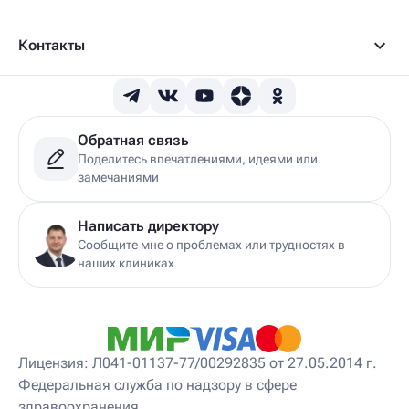
Детский вертеброневролог
Детский врач ЛФК
Детский врач УЗИ
Контакты
Детский гастроэнтеролог
Детский гепатолог
Детский гинеколог
Детский гинеколог-эндокринолог
Детский гирудотерапевт
Обратная связь
Детский дерматовенеролог
Поделитесь впечатлениями, идеями или
Детский дерматолог
замечаниями
Детский диетолог
Детский инструктор ЛФК
Детский кинезиолог
Написать директору
Детский консультирующий врач ЛФК
Сообщите мне о проблемах или трудностях в
Детский мануальный терапевт
наших клиниках
Детский массажист
Детский невролог
Детский невролог-остеопат
Детский невропатолог
Детский нейропсихолог
Лицензия: Л041-01137-77/00292835 от 27.05.2014 г.
Детский нутрициолог
Федеральная служба по надзору в сфере
Детский ортопед
здравоохранения
Детский остеопат