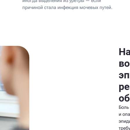
иногда выделения из уретры — если
причиной стала инфекция мочевых путей.
На
во
эп
ре
об
Боль
и оп
эпид
треб