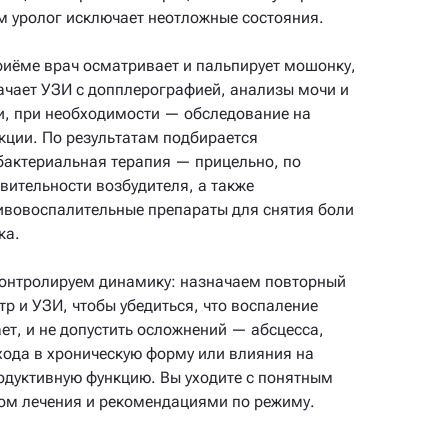
м уролог исключает неотложные состояния.
риёме врач осматривает и пальпирует мошонку,
ачает УЗИ с допплерографией, анализы мочи и
и, при необходимости — обследование на
кции. По результатам подбирается
бактериальная терапия — прицельно, по
твительности возбудителя, а также
ивовоспалительные препараты для снятия боли
ка.
онтролируем динамику: назначаем повторный
тр и УЗИ, чтобы убедиться, что воспаление
ает, и не допустить осложнений — абсцесса,
хода в хроническую форму или влияния на
одуктивную функцию. Вы уходите с понятным
ом лечения и рекомендациями по режиму.