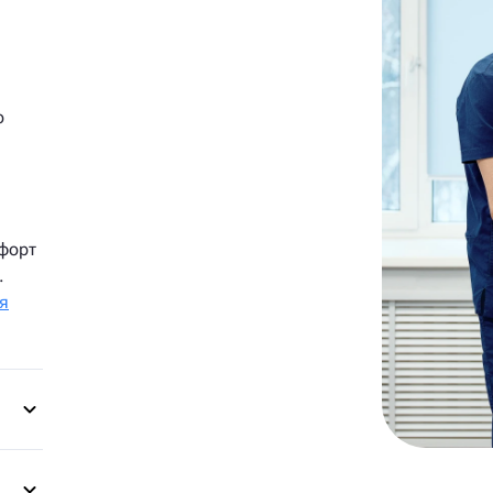
о
форт
.
я