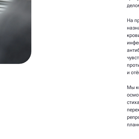
дело
На п
назн
кров
инфе
анти
чувс
прот
и отё
Мы к
осмо
стих
пере
репр
план