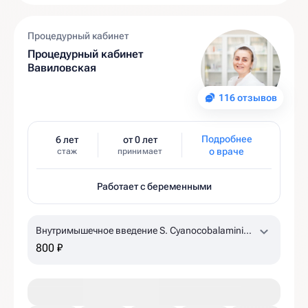
Процедурный кабинет
Процедурный кабинет
Вавиловская
116 отзывов
Подробнее
6 лет
от 0 лет
о враче
стаж
принимает
Работает с беременными
Внутримышечное введение S. Cyanocobalamini
500 mcg 1,0 ml
по назначению врача, уточняйте
800 ₽
наличие в клинике