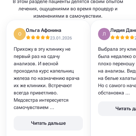
В этом разделе пациенты делятся своим опытом
лечения, ощущениями во время процедур и
изменениями в самочувствии.
Ольга Афонина
О
Л
23.01.2026
Прихожу в эту клинику не
Выбрала эту клин
первый раз на сдачу
была недалеко о
анализов. И весной
плохо переношу 
проходила курс капельниц
на анализы. Ви
железа по назначению врача
на белые халаты
их же клиники. Встречают
Но с самого нач
всегда приветливо.
обстановка ...
Медсестра интересуется
самочувствием ...
Читать 
Читать дальше