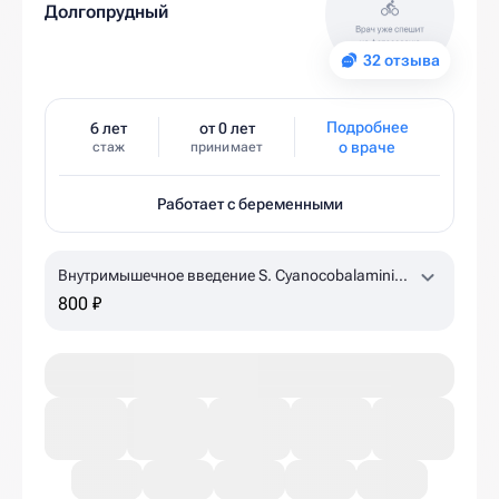
Долгопрудный
32 отзыва
Подробнее
6 лет
от 0 лет
о враче
стаж
принимает
Работает с беременными
Внутримышечное введение S. Cyanocobalamini
500 mcg 1,0 ml
по назначению врача, уточняйте
800 ₽
наличие в клинике