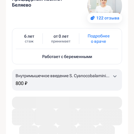
Беляево
122 отзыва
Подробнее
6 лет
от 0 лет
о враче
стаж
принимает
Работает с беременными
Внутримышечное введение S. Cyanocobalamini
500 mcg 1,0 ml
по назначению врача, уточняйте
800 ₽
наличие в клинике