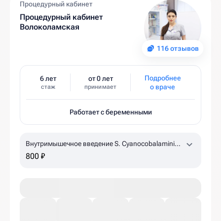
Процедурный кабинет
Процедурный кабинет
Волоколамская
116 отзывов
Подробнее
6 лет
от 0 лет
о враче
стаж
принимает
Работает с беременными
Внутримышечное введение S. Cyanocobalamini
500 mcg 1,0 ml
по назначению врача, уточняйте
800 ₽
наличие в клинике