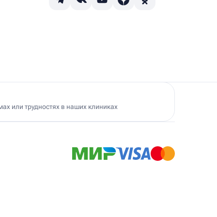
ах или трудностях в наших клиниках
Ист Клиника в Черемушках
500 м
. Гарибальди, 19А
Вт – Сб 9.00 – 21.00; Вс, Пн – выходной
+7 (495) 174-74-74