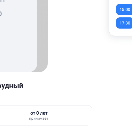
Item
1
15:00
of
6
17:30
рудный
от 0 лет
принимает