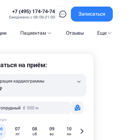
+7 (495) 174-74-74
Записаться
Ежедневно с 08:00-21:00
ции
Пациентам
Отзывы
Еще
аться на приём:
трация кардиограммы
₽
гопрудный
500 м
густ
06
07
08
09
10
11
12
1
чт
пт
сб
вс
пн
вт
ср
чт