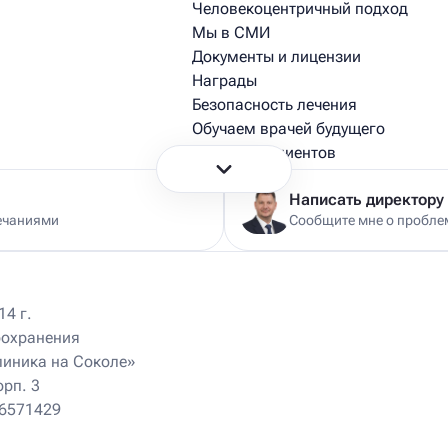
Человекоцентричный подход
Мы в СМИ
Документы и лицензии
Награды
Безопасность лечения
Обучаем врачей будущего
Истории пациентов
Истории из практики врачей
Написать директору
ечаниями
Сообщите мне о проблем
4 г.
оохранения
Ист Клиника на Университете
470 м
линика на Соколе»
Москва, Ломоносовский пр-т, д. 25, корп. 4
ул
Пн – Вс 9.00 – 21.00
орп. 3
+7 (495) 174-74-74
46571429