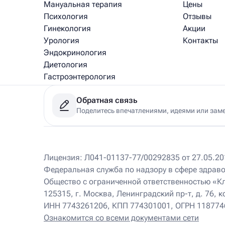
Мануальная терапия
Цены
Психология
Отзывы
Гинекология
Акции
Урология
Контакты
Эндокринология
Диетология
Гастроэнтерология
Медицинский массаж
Обратная связь
Рефлексотерапия
Поделитесь впечатлениями, идеями или зам
Физиотерапия
Клиники
Лицензия: Л041-01137-77/00292835 от 27.05.201
Федеральная служба по надзору в сфере здрав
Ист Клиника на Соколе
220 м
Общество с ограниченной ответственностью «К
Москва, Ленинградский пр-т, д.76, корп. 3
Пн – Вс 9.00 – 21.00
125315, г. Москва, Ленинградский пр-т, д. 76, к
+7 (495) 174-74-74
ИНН 7743261206, КПП 774301001, ОГРН 11877
Ознакомится со всеми документами сети