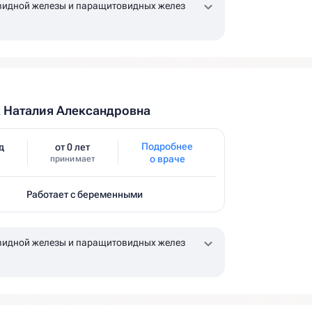
идной железы и паращитовидных желез
 Наталия Александровна
Подробнее
д
от 0 лет
о враче
принимает
Работает с беременными
идной железы и паращитовидных желез