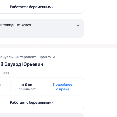
Работает с беременными
щитовидных желез
Мануальный терапевт · Врач УЗИ
ий Эдуард Юрьевич
 врач
Подробнее
т
от 0 лет
о враче
принимает
Работает с беременными