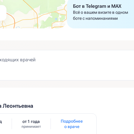
Бот в Telegram и MAX
Всё о вашем визите в одном
боте с напоминаниями
а Леонтьевна
Подробнее
д
от 1 года
о враче
принимает