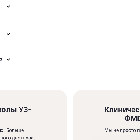
з
колы УЗ-
Клиничес
и
ФМБ
ых. Больше
Мы не просто 
ного диагноза.