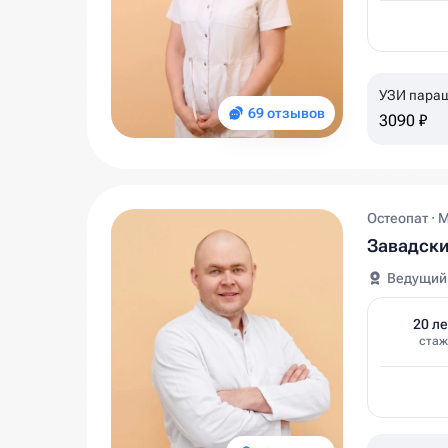
УЗИ пара
69 отзывов
3090 ₽
Остеопат · 
Завадск
Ведущий
20 ле
стаж