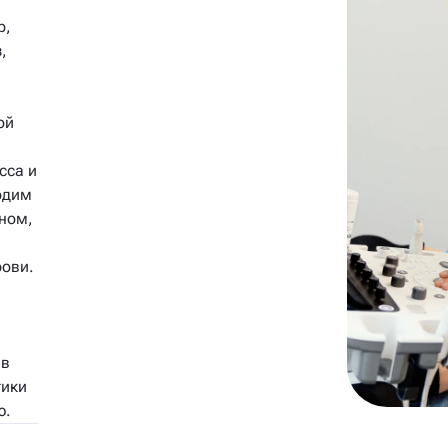
р,
,
ой
сса и
одим
ном,
рови.
 в
тики
ю.