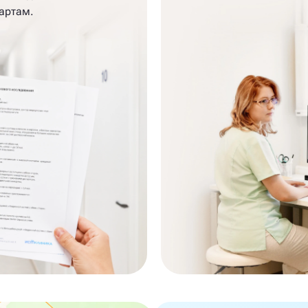
артам.