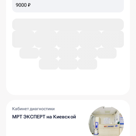
железа, желчный пузырь, селезенка)
9000 ₽
Кабинет диагностики
МРТ ЭКСПЕРТ на Киевской