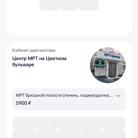
Кабинет диагностики
Центр МРТ на Цветном
бульваре
МРТ брюшной полости (печень, поджелудочная
железа, желчный пузырь, селезенка)
5900 ₽