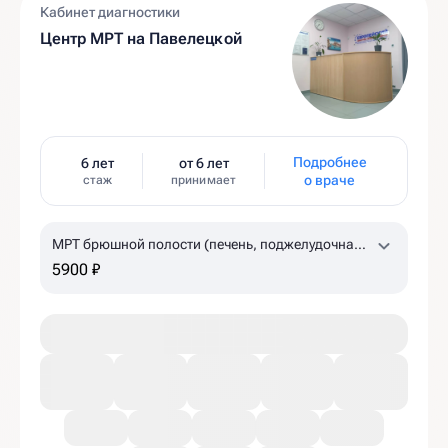
Кабинет диагностики
Центр МРТ на Павелецкой
Подробнее
6 лет
от 6 лет
о враче
стаж
принимает
МРТ брюшной полости (печень, поджелудочная
железа, желчный пузырь, селезенка)
5900 ₽