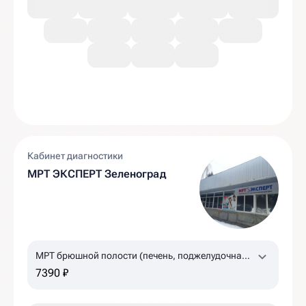
Кабинет диагностики
МРТ ЭКСПЕРТ Зеленоград
МРТ брюшной полости (печень, поджелудочная
железа, желчный пузырь, селезенка)
7390 ₽