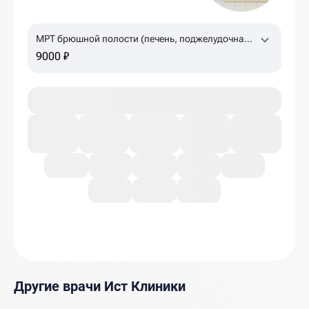
МРТ брюшной полости (печень, поджелудочная
железа, желчный пузырь, селезенка)
9000 ₽
Другие врачи Ист Клиники