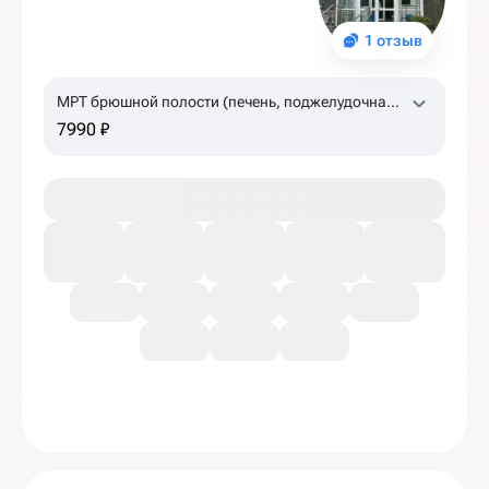
1 отзыв
МРТ брюшной полости (печень, поджелудочная
железа, желчный пузырь, селезенка)
7990 ₽