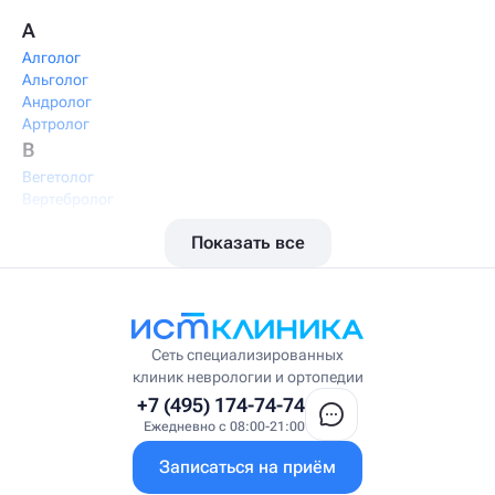
А
Алголог
Альголог
Андролог
Артролог
В
Вегетолог
Вертебролог
Вертеброневролог
Показать все
Вестибулолог
Висцеральный массажист
Висцеральный терапевт
Врач интегративной медицины
Врач ЛФК
Врач первичного приёма
Сеть специализированных
Врач УВТ
клиник неврологии и ортопедии
Врач УЗИ
+7 (495) 174-74-74
Врач ФРМ
Ежедневно с 08:00-21:00
Г
Записаться на приём
Гастроэнтеролог