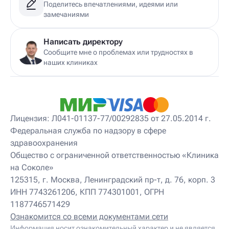
Детский дерматовенеролог
Поделитесь впечатлениями, идеями или
Детский дерматолог
замечаниями
Детский диетолог
Детский инструктор ЛФК
Детский кинезиолог
Написать директору
Детский консультирующий врач ЛФК
Сообщите мне о проблемах или трудностях в
Детский мануальный терапевт
наших клиниках
Детский массажист
Детский невролог
Детский невролог-остеопат
Детский невропатолог
Детский нейропсихолог
Лицензия: Л041-01137-77/00292835 от 27.05.2014 г.
Детский нутрициолог
Федеральная служба по надзору в сфере
Детский ортопед
здравоохранения
Детский остеопат
Детский отоневролог
Общество с ограниченной ответственностью «Клиника
Детский подиатр
на Соколе»
Детский психиатр
125315, г. Москва, Ленинградский пр-т, д. 76, корп. 3
Детский психолог
ИНН 7743261206, КПП 774301001, ОГРН
Детский психотерапевт
1187746571429
Детский реабилитолог
Детский ревматолог
Ознакомится со всеми документами сети
Детский рефлексотерапевт
Информация носит ознакомительный характер и не является