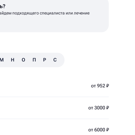
ь?
айдем подходящего специалиста или лечение
М
Н
О
П
Р
С
Т
У
Ф
Х
Ц
Ч
Ш
от 952 ₽
от 3000 ₽
от 6000 ₽