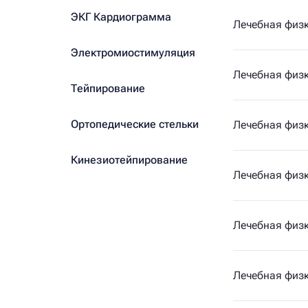
ЭКГ Кардиограмма
Лечебная физк
Электромиостимуляция
Лечебная физк
Тейпирование
Ортопедические стельки
Лечебная физк
Кинезиотейпирование
Лечебная физк
Лечебная физк
Лечебная физк