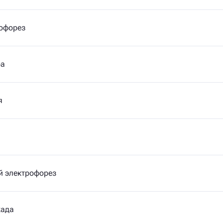
офорез
ра
я
й электрофорез
када