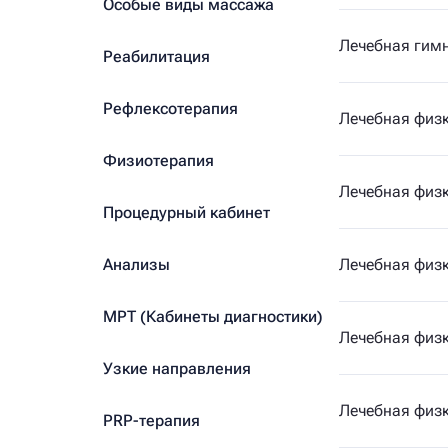
Особые виды массажа
Лечебная гим
Реабилитация
Рефлексотерапия
Лечебная физк
Физиотерапия
Лечебная физк
Процедурный кабинет
Анализы
Лечебная физк
МРТ (Кабинеты диагностики)
Лечебная физк
Узкие направления
Лечебная физк
PRP-терапия