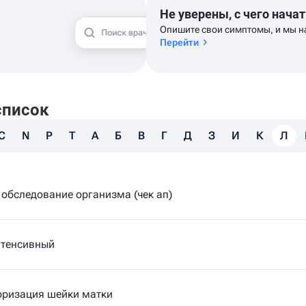
Не уверены, с чего начат
Опишите свои симптомы, и мы н
Перейти
список
C
N
P
T
А
Б
В
Г
Д
З
И
К
Л
обследование организма (чек ап)
нтенсивный
оризация шейки матки