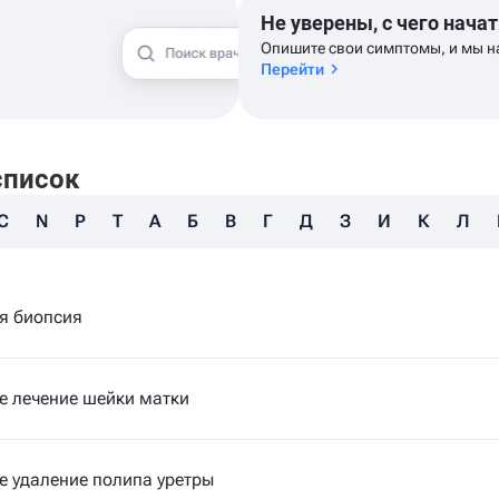
Не уверены, с чего начат
Опишите свои симптомы, и мы н
Перейти
список
C
N
P
T
А
Б
В
Г
Д
З
И
К
Л
я биопсия
е лечение шейки матки
 удаление полипа уретры