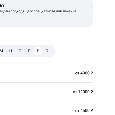
ь?
айдем подходящего специалиста или лечение
М
Н
О
П
Р
С
Т
У
Ф
Х
Ц
Ч
Ш
от 4900 ₽
от 12000 ₽
от 4500 ₽