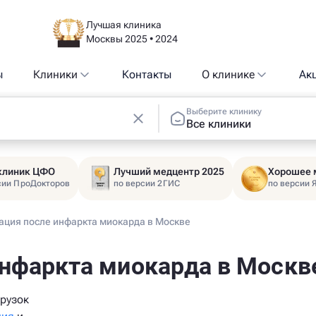
Лучшая клиника
Москвы 2025 • 2024
ы
Клиники
Контакты
О клинике
Ак
Выберите клинику
Все клиники
 клиник ЦФО
Лучший медцентр 2025
Хорошее 
сии ПроДокторов
по версии 2ГИС
по версии 
ация после инфаркта миокарда в Москве
инфаркта миокарда в Москв
рузок