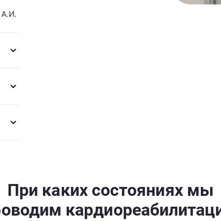
А.И.
При каких состояниях мы
роводим кардиореабилитац