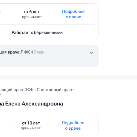
Подробнее
т
от 6 лет
о враче
принимает
Работает с беременными
ация врача ЛФК
45 мин
ющий врач ЛФК · Спортивный врач ·
г
а Елена Александровна
Подробнее
от 10 лет
о враче
принимает