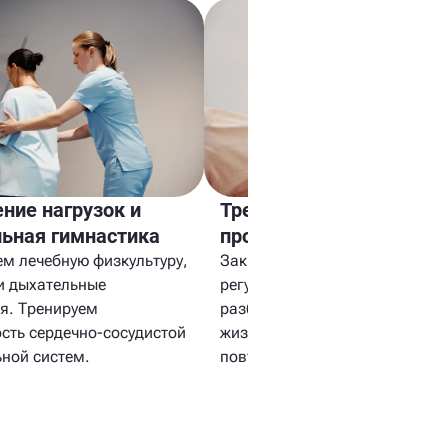
ние нагрузок и
Тренировки и вторична
ьная гимнастика
профилактика
м лечебную физкультуру,
Закрепляем результат
и дыхательные
регулярными тренировками,
я. Тренируем
разбираем факторы риска и о
сть сердечно-сосудистой
жизни, чтобы снизить вероятн
ьной систем.
повторных событий.