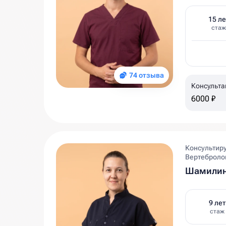
15 ле
стаж
74 отзыва
Консульт
6000 ₽
Консультиру
Вертеброло
Шамилин
9 лет
стаж