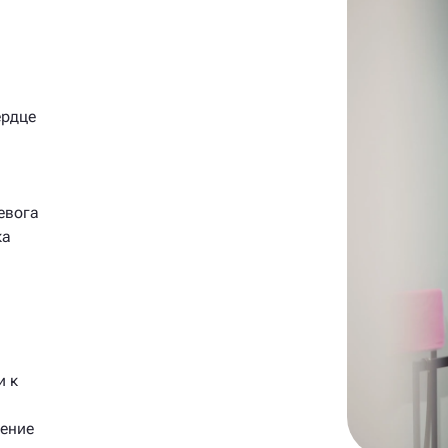
ердце
евога
ка
п
и к
дение