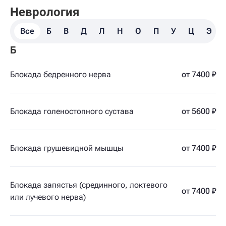
Неврология
Все
Б
В
Д
Л
Н
О
П
У
Ц
Э
Б
Блокада бедренного нерва
от 7400 ₽
Блокада голеностопного сустава
от 5600 ₽
Блокада грушевидной мышцы
от 7400 ₽
Блокада запястья (срединного, локтевого
от 7400 ₽
или лучевого нерва)