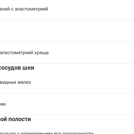
аней с эластометрией
 эластометрией хряща
сосудов шеи
видных желез
шеи
ой полости
пузыря с определением его сократимости