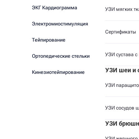
ЭКГ Кардиограмма
УЗИ мягких тк
Электромиостимуляция
Сертификаты
Тейпирование
УЗИ сустава с
Ортопедические стельки
УЗИ шеи и 
Кинезиотейпирование
УЗИ паращито
УЗИ сосудов 
УЗИ брюшн
УЗИ желчного 