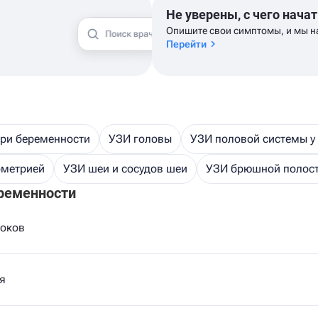
Не уверены, с чего начат
Опишите свои симптомы, и мы н
Перейти
ри беременности
УЗИ головы
УЗИ половой системы у
ометрией
УЗИ шеи и сосудов шеи
УЗИ брюшной полос
ременности
роков
я