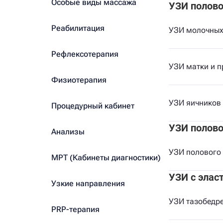
Особые виды массажа
УЗИ полов
Реабилитация
УЗИ молочных
Рефлексотерапия
УЗИ матки и п
Физиотерапия
УЗИ яичников
Процедурный кабинет
УЗИ полово
Анализы
УЗИ полового
МРТ (Кабинеты диагностики)
УЗИ с элас
Узкие направления
УЗИ тазобедре
PRP-терапия