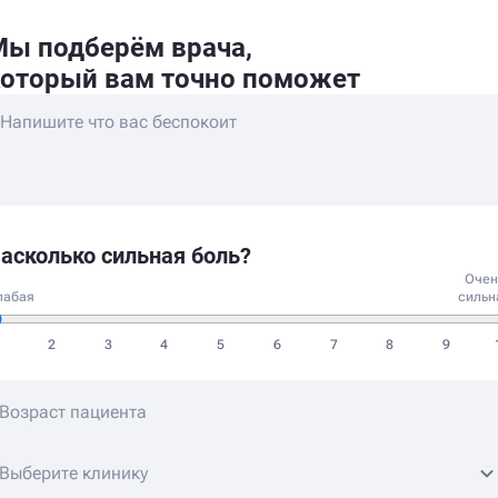
ы подберём врача,
оторый вам точно поможет
асколько сильная боль?
Очен
лабая
сильн
2
3
4
5
6
7
8
9
Выберите клинику