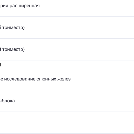
рия расширенная
й триместр)
3 триместр)
ы
ое исследование слюнных желез
яблока