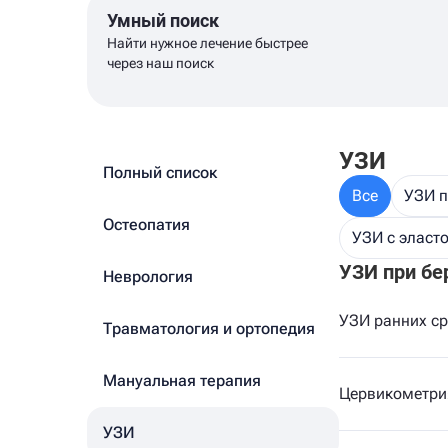
Умный поиск
Найти нужное лечение быстрее
через наш поиск
УЗИ
Полный список
Все
УЗИ п
Остеопатия
УЗИ с эласт
УЗИ при бе
Неврология
УЗИ ранних с
Травматология и ортопедия
Мануальная терапия
Цервикометри
УЗИ