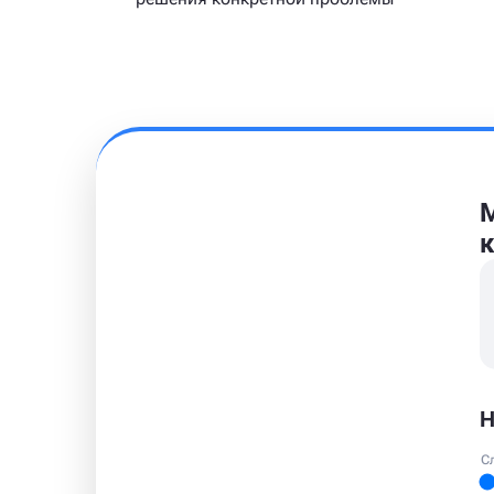
М
к
Н
С