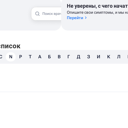
Не уверены, с чего начат
Опишите свои симптомы, и мы н
Перейти
список
C
N
P
T
А
Б
В
Г
Д
З
И
К
Л