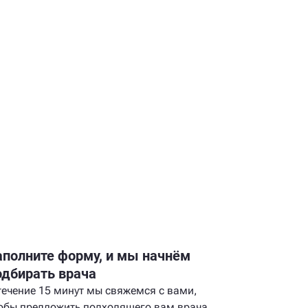
аполните форму, и мы начнём
одбирать врача
течение 15 минут мы свяжемся с вами,
обы предложить подходящего вам врача