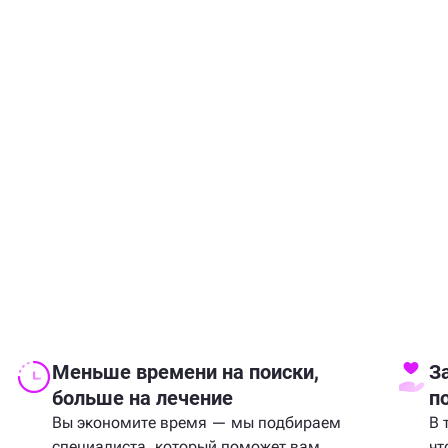
Меньше времени на поиски,
З
больше на лечение
п
Вы экономите время — мы подбираем
В 
специалиста, который поможет вам
чт