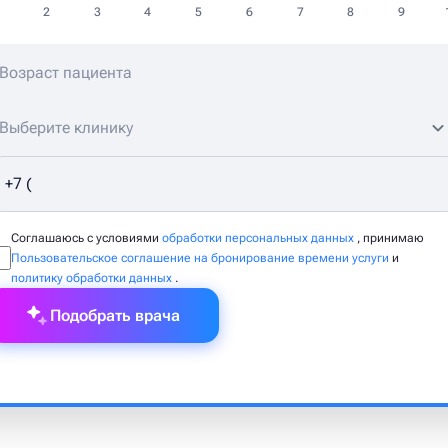
2
3
4
5
6
7
8
9
Выберите клинику
Соглашаюсь с условиями
обработки персональных данных
, принимаю
Пользовательское соглашение на бронирование времени услуги
и
политику обработки данных
.
Подобрать врача