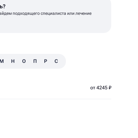
ь?
айдем подходящего специалиста или лечение
М
Н
О
П
Р
С
Т
У
Ф
Х
Ц
Ч
Ш
от 4245 ₽