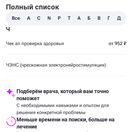
Полный список
Все
A
C
N
P
T
А
Б
В
Г
Д
З
Ч
Чек ап проверка здоровья
от 952 ₽
ЧЭНС (чрескожная электронейростимуляция)
Подберём врача, который вам точно
поможет
С необходимыми навыками и опытом для
решения конкретной проблемы
Меньше времени на поиски, больше на
лечение