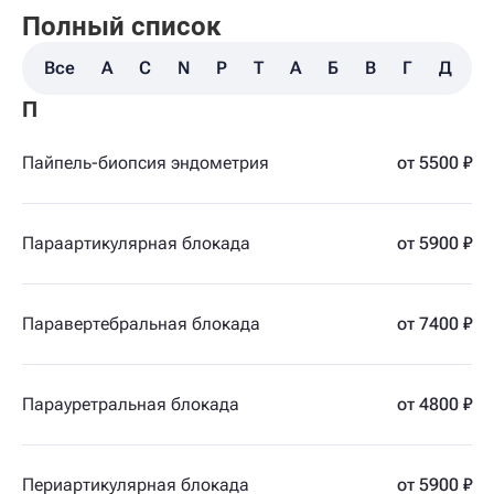
Полный список
Все
A
C
N
P
T
А
Б
В
Г
Д
З
П
Пайпель-биопсия эндометрия
от 5500 ₽
Параартикулярная блокада
от 5900 ₽
Паравертебральная блокада
от 7400 ₽
Парауретральная блокада
от 4800 ₽
Периартикулярная блокада
от 5900 ₽