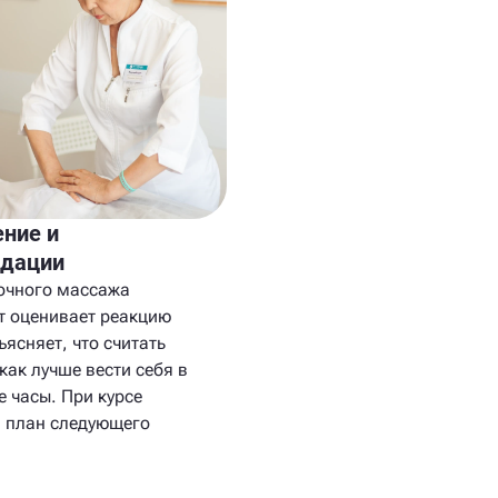
ние и
ндации
очного массажа
т оценивает реакцию
ъясняет, что считать
как лучше вести себя в
 часы. При курсе
я план следующего