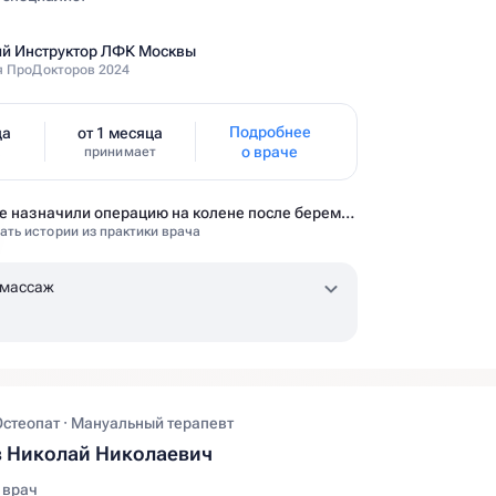
й Инструктор ЛФК Москвы
 ПроДокторов 2024
Подробнее
да
от 1 месяца
о враче
ж
принимает
Мне назначили операцию на колене после беременности. Оказалось — это было ошибкой
ать истории из практики врача
 массаж
Остеопат · Мануальный терапевт
 Николай Николаевич
 врач