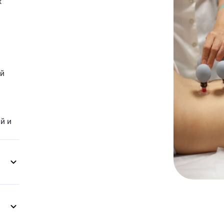
ж
ый
й и