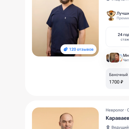
Лучши
Премия
24 го
ста
120 отзывов
Чит
Баночный
1700 ₽
Невролог · 
Караваев
Ведущий