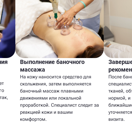
ния
Выполнение баночного
Заверше
массажа
рекоме
На кожу наносится средство для
После бан
ет
скольжения, затем выполняется
специалис
го
баночный массаж плавными
тканей, об
так,
движениями или локальной
нормой, и 
проработкой. Специалист следит за
ближайшие
реакцией кожи и вашим
уточняетс
комфортом.
визита.