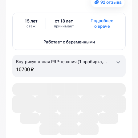
92 отзыва
Подробнее
15 лет
от 18 лет
о враче
стаж
принимает
Работает с беременными
Внутрисуставная PRP-терапия (1 пробирка,
коленный, плечевой суставы)
10700 ₽