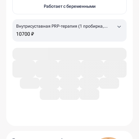
Работает с беременными
Внутрисуставная PRP-терапия (1 пробирка,
коленный, плечевой суставы)
10700 ₽