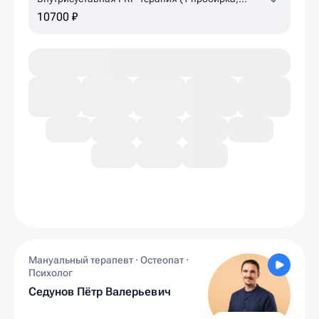
коленный, плечевой суставы)
10700 ₽
Мануальный терапевт · Остеопат ·
Психолог
Седунов Пётр Валерьевич