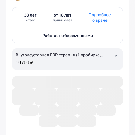
Подробнее
38 лет
от 18 лет
о враче
стаж
принимает
Работает с беременными
Внутрисуставная PRP-терапия (1 пробирка,
коленный, плечевой суставы)
10700 ₽