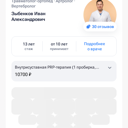
Травматолог-ортопед · Артролог ·
Вертебролог
Зыбенков Иван
Александрович
30 отзывов
Подробнее
13 лет
от 10 лет
о враче
стаж
принимает
Внутрисуставная PRP-терапия (1 пробирка,
коленный, плечевой суставы)
10700 ₽