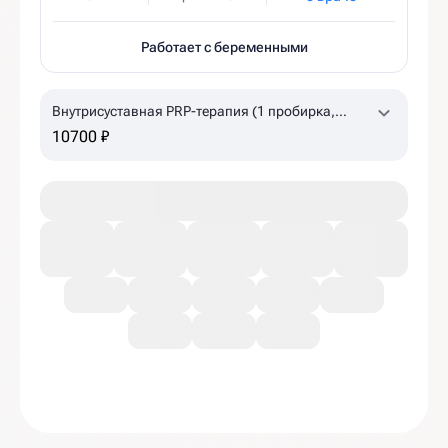
Работает с беременными
Внутрисуставная PRP-терапия (1 пробирка,
коленный, плечевой суставы)
10700 ₽