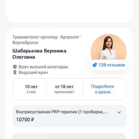
Травматолог-ортопед · Артролог ·
Вертебролог
Шабарькова Вероника
Олеговна
128 отзывов
Врач высшей категории
Ведущий врач
Подробнее
10 лет
от 18 лет
о враче
стаж
принимает
Внутрисуставная PRP-терапия (1 пробирка,
коленный, плечевой суставы)
10700 ₽