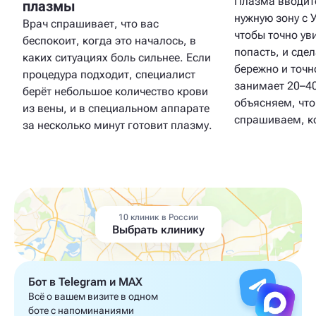
Плазма вводитс
плазмы
нужную зону с 
Врач спрашивает, что вас
чтобы точно ув
беспокоит, когда это началось, в
попасть, и сде
каких ситуациях боль сильнее. Если
бережно и точн
процедура подходит, специалист
занимает 20–4
берёт небольшое количество крови
объясняем, что
из вены, и в специальном аппарате
спрашиваем, к
за несколько минут готовит плазму.
10 клиник в России
Выбрать клинику
Бот в Telegram и MAX
Всё о вашем визите в одном
боте с напоминаниями