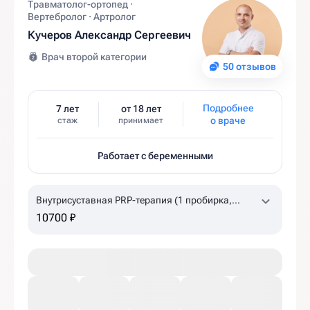
Травматолог-ортопед ·
Вертебролог · Артролог
Кучеров Александр Сергеевич
Врач второй категории
50 отзывов
Подробнее
7 лет
от 18 лет
о враче
стаж
принимает
Работает с беременными
Внутрисуставная PRP-терапия (1 пробирка,
коленный, плечевой суставы)
10700 ₽