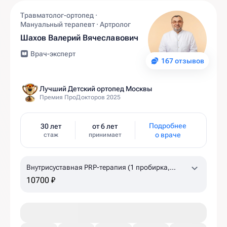
Травматолог-ортопед ·
Мануальный терапевт · Артролог
Шахов Валерий Вячеславович
Врач-эксперт
167 отзывов
Лучший Детский ортопед Москвы
Премия ПроДокторов 2025
Подробнее
30 лет
от 6 лет
о враче
стаж
принимает
Внутрисуставная PRP-терапия (1 пробирка,
коленный, плечевой суставы)
10700 ₽