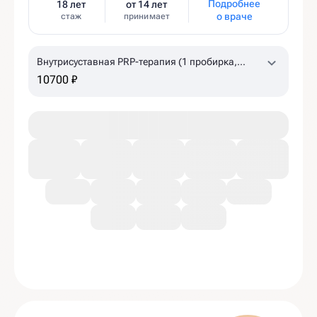
Подробнее
18 лет
от 14 лет
о враче
стаж
принимает
Внутрисуставная PRP-терапия (1 пробирка,
коленный, плечевой суставы)
10700 ₽