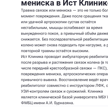
мениска в Ист Клиник
Травма связок или мениска — это не только бол
момент повреждения. Даже после сращения тк
или удачной артроскопии сустав остаётся
нестабильным, мышцы ослабевают за время
вынужденного покоя, а привычный объём движ
снижается. Без последовательной реабилитаци
колено может снова подводить при нагрузке, а 
повторной травмы остаётся высоким.
Ист Клиника проводит амбулаторную реабилит
после разрыва и растяжения связок колена (в т
числе передней крестообразной связки — ПКС),
повреждения мениска, артроскопических опера
привычного вывиха. Восстановление ведёт врач
реабилитолог совместно с инструктором ЛФК, с
УЗИ-контролем связок и сухожилий. Клиника
является клинической базой университета МБУ
ФМБЦ имени А.И. Бурназяна.