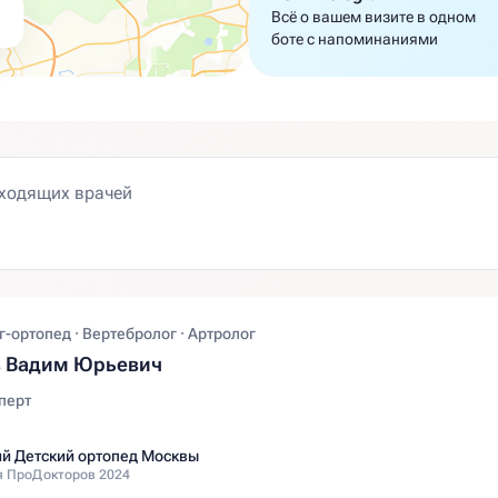
Всё о вашем визите в одном
боте с напоминаниями
-ортопед · Вертебролог · Артролог
в Вадим Юрьевич
перт
й Детский ортопед Москвы
 ПроДокторов 2024