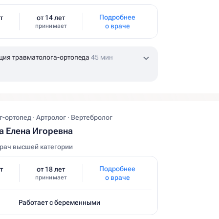
Подробнее
т
от 14 лет
о враче
принимает
ция травматолога-ортопеда
45 мин
-ортопед · Артролог · Вертебролог
 Елена Игоревна
рач высшей категории
Подробнее
т
от 18 лет
о враче
принимает
Работает с беременными