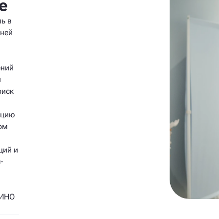
е
ь в
аней
ений
и
риск
ацию
ом
ций и
-
 ИНО