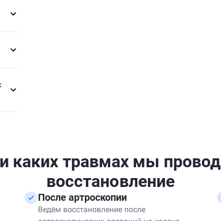
к
и каких травмах мы прово
восстановление
После артроскопии
Ведём восстановление после