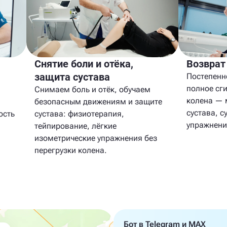
Снятие боли и отёка,
Возврат
защита сустава
Постепенн
полное сг
Снимаем боль и отёк, обучаем
колена — 
безопасным движениям и защите
сустава, с
ость
сустава: физиотерапия,
упражнени
тейпирование, лёгкие
изометрические упражнения без
перегрузки колена.
Бот в Telegram и MAX