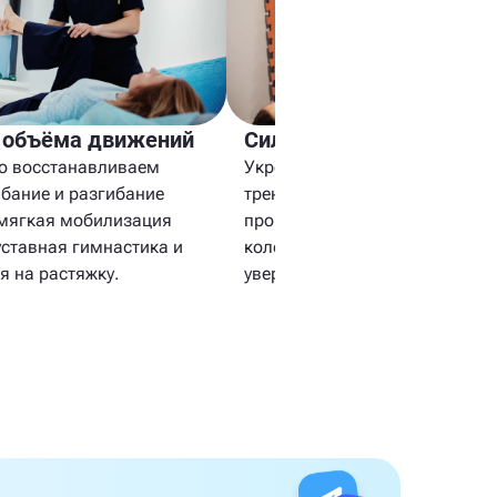
 объёма движений
Сила мышц и опора сус
о восстанавливаем
Укрепляем мышцы бедра и го
ибание и разгибание
тренируем баланс и
мягкая мобилизация
проприоцепцию, чтобы вернут
уставная гимнастика и
колену устойчивую опору и
я на растяжку.
уверенность при нагрузке.