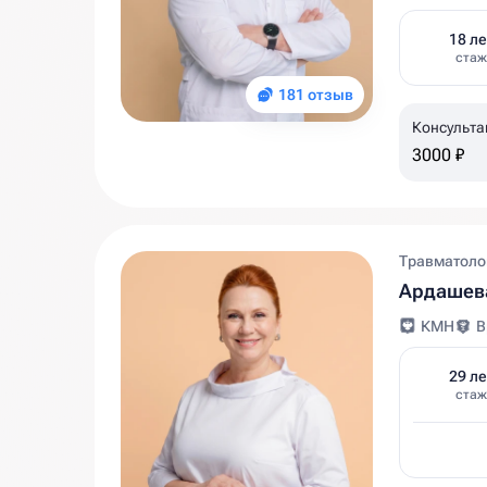
18 ле
стаж
181 отзыв
Консульта
3000 ₽
Травматолог
Ардашева
КМН
В
29 ле
стаж