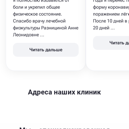
я полностью избавился от
года я перенёс 
боли и укрепил общее
форму коронавир
физическое состояние.
поражением лёг
Спасибо врачу лечебной
После 10 дней в
физкультуры Разнициной Анне
20 дней ...
Леонидовне ...
Читать 
Читать дальше
Адреса наших клиник