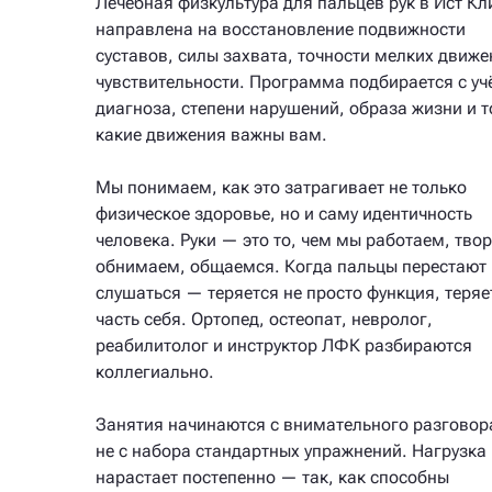
Лечебная физкультура для пальцев рук в Ист Кл
направлена на восстановление подвижности
суставов, силы захвата, точности мелких движе
чувствительности. Программа подбирается с уч
диагноза, степени нарушений, образа жизни и т
какие движения важны вам.
Мы понимаем, как это затрагивает не только
физическое здоровье, но и саму идентичность
человека. Руки — это то, чем мы работаем, тво
обнимаем, общаемся. Когда пальцы перестают
слушаться — теряется не просто функция, теряе
часть себя. Ортопед, остеопат, невролог,
реабилитолог и инструктор ЛФК разбираются
коллегиально.
Занятия начинаются с внимательного разговора
не с набора стандартных упражнений. Нагрузка
нарастает постепенно — так, как способны