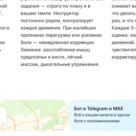
ной
задания — строго по плану и в
снимает ви
Т,
вашем темпе. Инструктор
что делать
постоянно рядом, контролирует
раз, и что
лога.
каждое движение. При малейших
Каждые 3–
признаках перегрузки или усиления
оценка: и
ом
боли — немедленная коррекция.
движений, 
ь
Заминка: расслабление мышц
чувствите
предплечья и кисти, лёгкий
корректиру
массаж, дыхательные упражнения.
Бот в Telegram и MAX
Всё о вашем визите в одном
боте с напоминаниями