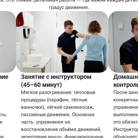
градус движения.
ние
Занятие с инструктором
Домашня
(45–60 минут)
контрол
Мягкое разогревание: тепловые
После заня
процедуры (парафин, тёплые
конкретны
,
ванночки), лёгкий самомассаж,
упражнени
ть;
пассивные движения. Основная
выполнени
к
часть: упражнения на
это обязат
восстановление объёма движений,
Инструктор
ше
укрепление мышц, функциональные
объясняет