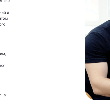
инике
ний и
ётом
ого,
рим,
тся
, а