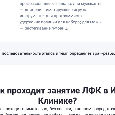
профессиональные задачи: для музыканта
— движения, имитирующие игру на
инструменте; для программиста —
удержание позиции для набора; для мамы
— застёгивание пуговиц.
 последовательность этапов и темп определяет врач-реаби
к проходит занятие ЛФК в 
Клинике?
е проходит внимательно, без спешки, в полном сосредоточ
е. Это тонкая, детальная работа — где важна каждая дета