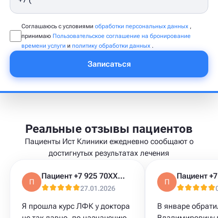
Соглашаюсь с условиями
обработки персональных данных
,
принимаю
Пользовательское соглашение на бронирование
времени услуги
и
политику обработки данных
.
Записаться
Реальные отзывы пациентов
Пациенты Ист Клиники ежедневно сообщают о
достигнутых результатах лечения
Пациент +7 925 70XXXXX
П
П
27.01.2026
Я прошла курс ЛФК​ у доктора
В январе обрати
не так давно, по назначению
Владимировичу 