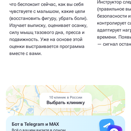
Инструктор сле
что беспокоит сейчас, как вы себя
(правильное в
чувствуете с малышом, какие цели
безопасности и
(восстановить фигуру, убрать боли).
контролирует с
Изучает выписку, оценивает осанку,
адаптирует наг
силу мышц тазового дна, пресса и
времени. Появ
подвижность. Уже на основе этой
— сигнал остан
оценки выстраивается программа
вместе с вами.
10 клиник в России
Выбрать клинику
Бот в Telegram и MAX
Всё о вашем визите в одном