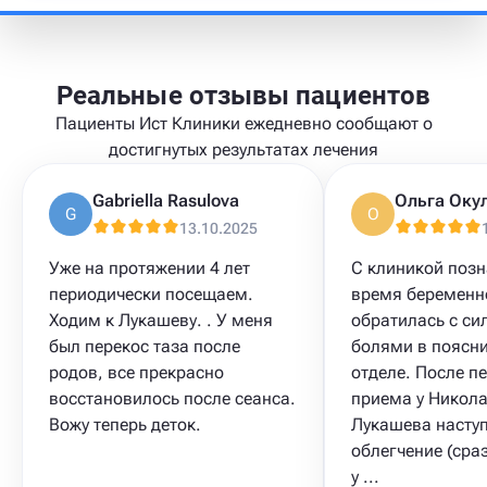
Реальные отзывы пациентов
Пациенты Ист Клиники ежедневно сообщают о
достигнутых результатах лечения
Gabriella Rasulova
Ольга Оку
G
О
13.10.2025
Уже на протяжении 4 лет
С клиникой поз
периодически посещаем.
время беременно
Ходим к Лукашеву. . У меня
обратилась с с
был перекос таза после
болями в поясн
родов, все прекрасно
отделе. После п
восстановилось после сеанса.
приема у Никол
Вожу теперь деток.
Лукашева насту
облегчение (сра
у ...