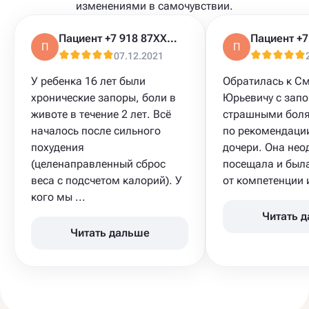
изменениями в самочувствии.
Пациент +7 918 87XXXXX
П
П
07.12.2021
У ребенка 16 лет были
Обратилась к С
хронические запоры​, боли в
Юрьевичу с запо
животе в течение 2 лет. Всё
страшными боля
началось после сильного
по рекомендаци
похудения
дочери. Она нео
(целенаправленный сброс
посещала и была
веса с подсчетом калорий). У
от компетенции и
кого мы ...
Читать 
Читать дальше