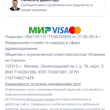
Детский консультирующий врач ЛФК
Сообщите мне о проблемах или трудностях в
Детский мануальный терапевт
наших клиниках
Детский массажист
Детский невролог
Детский невролог-остеопат
Детский невропатолог
Детский нейропсихолог
Лицензия: Л041-01137-77/00292835 от 27.05.2014 г.
Детский нутрициолог
Федеральная служба по надзору в сфере
Детский ортопед
здравоохранения
Детский остеопат
Детский отоневролог
Общество с ограниченной ответственностью «Клиника
Детский подиатр
на Соколе»
Детский психиатр
125315, г. Москва, Ленинградский пр-т, д. 76, корп. 3
Детский психолог
ИНН 7743261206, КПП 774301001, ОГРН
Детский психотерапевт
1187746571429
Детский реабилитолог
Детский ревматолог
Ознакомится со всеми документами сети
Детский рефлексотерапевт
Информация носит ознакомительный характер и не является
Детский сомнолог
медицинской рекомендацией.
Детский спортивный врач
Ист Клиника
использует cookie
для персонализации и
Детский травматолог
удобства сайта. Сведения на сайте не являются публичной
Детский травматолог-ортопед
офертой. Актуальные цены, акции и предложения уточняйте по