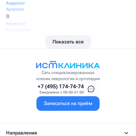
Андролог
Артролог
В
Вегетолог
Вертебролог
Вертеброневролог
Показать все
Вестибулолог
Висцеральный массажист
Висцеральный терапевт
Врач интегративной медицины
Врач ЛФК
Врач первичного приёма
Сеть специализированных
Врач УВТ
клиник неврологии и ортопедии
Врач УЗИ
+7 (495) 174-74-74
Врач ФРМ
Ежедневно с 08:00-21:00
Г
Записаться на приём
Гастроэнтеролог
Гастроэнтеролог-гепатолог
Гепатолог
Гериатр
Геронтолог
Направления
Гинеколог