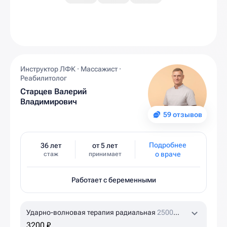
Инструктор ЛФК · Массажист ·
Реабилитолог
Старцев Валерий
Владимирович
59 отзывов
Подробнее
36 лет
от 5 лет
о враче
стаж
принимает
Работает с беременными
Ударно-волновая терапия радиальная
2500
ударов
3200 ₽