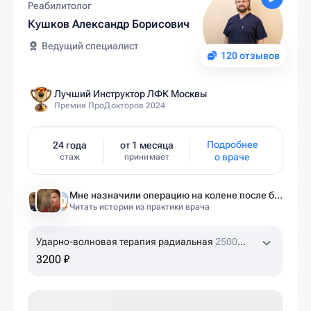
Реабилитолог
Кушков Александр Борисович
Ведущий специалист
120 отзывов
Лучший Инструктор ЛФК Москвы
Премия ПроДокторов 2024
Подробнее
24 года
от 1 месяца
о враче
стаж
принимает
Мне назначили операцию на колене после беременности. Оказалось — это было ошибкой
Читать истории из практики врача
Ударно-волновая терапия радиальная
2500
ударов
3200 ₽