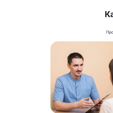
К
Про