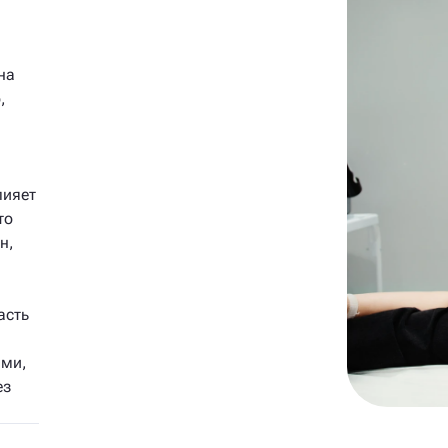
на
,
лияет
то
н,
асть
ами,
ез