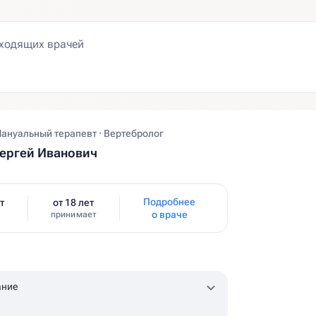
Мануальный терапевт · Вертебролог
ергей Иванович
Подробнее
т
от 18 лет
о враче
принимает
ание