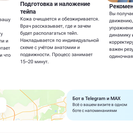
Подготовка и наложение
Рекомен
тейпа
Вы получа
Кожа очищается и обезжиривается.
 вашу
движению,
Врач рассказывает, где и зачем
упражнени
будет располагаться тейп.
ту
динамику 
Накладывается по индивидуальной
ли и
корректир
схеме с учётом анатомии и
отает
важен резу
подвижности. Процесс занимает
и что
одиночная
15–20 минут.
Бот в Telegram и MAX
Всё о вашем визите в одном
боте с напоминаниями