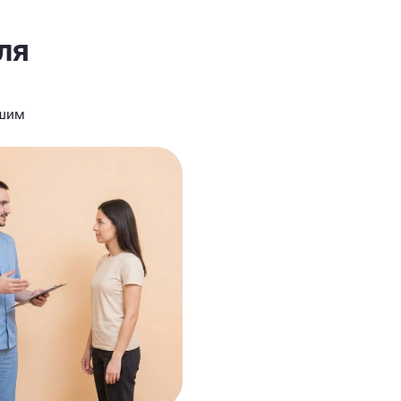
ля
ашим