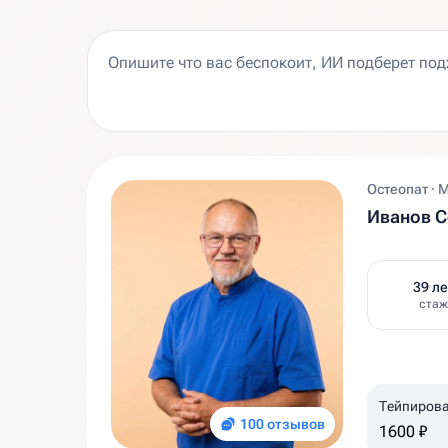
Остеопат · 
Иванов С
39 ле
стаж
Тейпиров
100 отзывов
1600 ₽