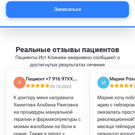
Записаться
Реальные отзывы пациентов
Пациенты Ист Клиники ежедневно сообщают о
достигнутых результатах лечения
Пациент +7 916 97XXXXX
Мария Рох
П
М
29.10.2023
К доктору меня направила
Марию хочу поб
Хамитова Альбина Раисовна
идею с тейпиров
на процедуры мануальной
оказалась прост
терапии и фармакопунктуры с
революционной! 
моими жалобами на боли в
месяца тейпирую
спине. Также я делал у
результат колос