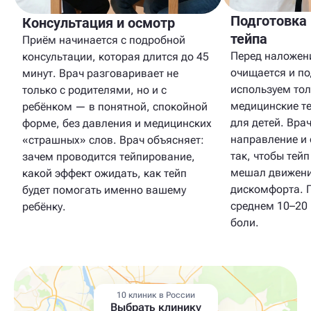
Подготовка
Консультация и осмотр
тейпа
Приём начинается с подробной
Перед наложен
консультации, которая длится до 45
очищается и п
минут. Врач разговаривает не
используем тол
только с родителями, но и с
медицинские т
ребёнком — в понятной, спокойной
для детей. Вра
форме, без давления и медицинских
направление и 
«страшных» слов. Врач объясняет:
так, чтобы тейп
зачем проводится тейпирование,
мешал движени
какой эффект ожидать, как тейп
дискомфорта. 
будет помогать именно вашему
среднем 10–20 
ребёнку.
боли.
10 клиник в России
Выбрать клинику