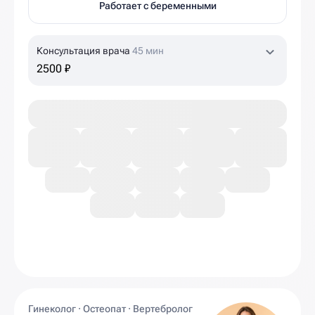
Работает с беременными
Консультация врача
45 мин
2500 ₽
Гинеколог · Остеопат · Вертебролог