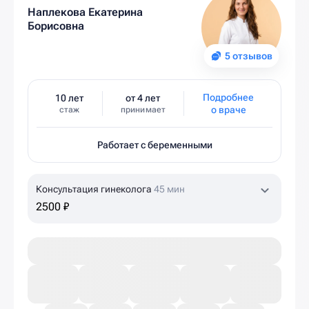
Наплекова Екатерина
Борисовна
5 отзывов
Подробнее
10 лет
от 4 лет
о враче
стаж
принимает
Работает с беременными
Консультация гинеколога
45 мин
2500 ₽