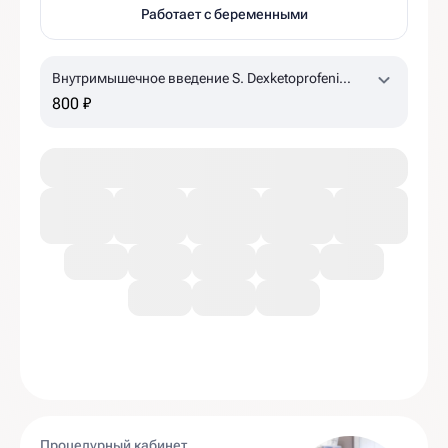
Работает с беременными
Внутримышечное введение S. Dexketoprofeni
(ДЕКСАЛГИН) 25 mg/ml 2,0 ml
по назначению
800 ₽
врача, уточняйте наличие в клинике
Процедурный кабинет