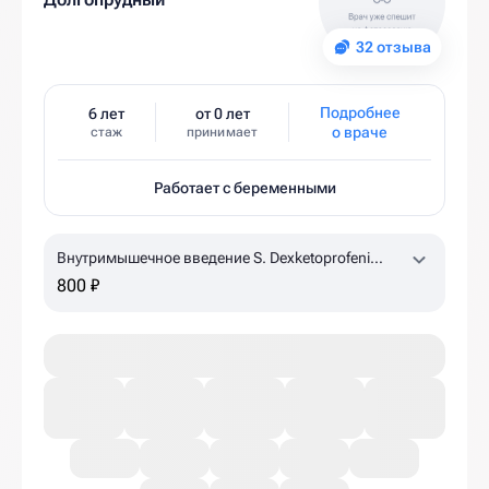
32 отзыва
Подробнее
6 лет
от 0 лет
о враче
стаж
принимает
Работает с беременными
Внутримышечное введение S. Dexketoprofeni
(ДЕКСАЛГИН) 25 mg/ml 2,0 ml
по назначению
800 ₽
врача, уточняйте наличие в клинике