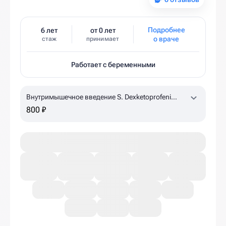
Подробнее
6 лет
от 0 лет
о враче
стаж
принимает
Работает с беременными
Внутримышечное введение S. Dexketoprofeni
(ДЕКСАЛГИН) 25 mg/ml 2,0 ml
по назначению
800 ₽
врача, уточняйте наличие в клинике