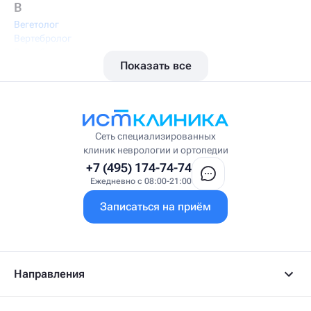
В
Вегетолог
Вертебролог
Вертеброневролог
Показать все
Вестибулолог
Висцеральный массажист
Висцеральный терапевт
Врач интегративной медицины
Врач ЛФК
Врач первичного приёма
Сеть специализированных
Врач УВТ
клиник неврологии и ортопедии
Врач УЗИ
+7 (495) 174-74-74
Врач ФРМ
Ежедневно с 08:00-21:00
Г
Записаться на приём
Гастроэнтеролог
Гастроэнтеролог-гепатолог
Гепатолог
Гериатр
Геронтолог
Направления
Гинеколог
Гинеколог-эндокринолог
Гипнотерапевт