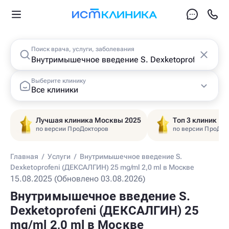
Поиск врача, услуги, заболевания
Выберите клинику
Все клиники
Лучшая клиника Москвы 2025
Топ 3 клиник Ц
по версии ПроДокторов
по версии ПроДок
Главная
/
Услуги
/
Внутримышечное введение S.
Dexketoprofeni (ДЕКСАЛГИН) 25 mg/ml 2,0 ml в Москве
15.08.2025 (Обновлено 03.08.2026)
Внутримышечное введение S.
Dexketoprofeni (ДЕКСАЛГИН) 25
mg/ml 2,0 ml в Москве