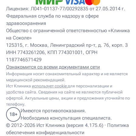
Детский нейропсихолог
Лицензия: Л041-01137-77/00292835 от 27.05.2014 г.
Детский нутрициолог
Федеральная служба по надзору в сфере
Детский ортопед
здравоохранения
Детский остеопат
Детский отоневролог
Общество с ограниченной ответственностью «Клиника
Детский подиатр
на Соколе»
Детский психиатр
125315, г. Москва, Ленинградский пр-т, д. 76, корп. 3
Детский психолог
ИНН 7743261206, КПП 774301001, ОГРН
Детский психотерапевт
1187746571429
Детский реабилитолог
Детский ревматолог
Ознакомится со всеми документами сети
Детский рефлексотерапевт
Информация носит ознакомительный характер и не является
Детский сомнолог
медицинской рекомендацией.
Детский спортивный врач
Ист Клиника
использует cookie
для персонализации и
Детский травматолог
удобства сайта. Сведения на сайте не являются публичной
Детский травматолог-ортопед
офертой. Актуальные цены, акции и предложения уточняйте по
Детский физиотерапевт
телефону.
Детский эндокринолог
Имеются противопоказания.
18+
Диабетолог
Необходима консультация специалиста.
Диетолог
© 2012-2026 Ист Клиника (версия 4.175.6) ·
Политика
И
обеспечения конфиденциальности
Иглорефлексотерапевт