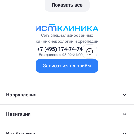
Показать все
Вестибулолог
Висцеральный массажист
Висцеральный терапевт
Врач интегративной медицины
Врач ЛФК
Врач первичного приёма
Сеть специализированных
Врач УВТ
клиник неврологии и ортопедии
Врач УЗИ
+7 (495) 174-74-74
Врач ФРМ
Ежедневно с 08:00-21:00
Г
Записаться на приём
Гастроэнтеролог
Гастроэнтеролог-гепатолог
Гепатолог
Гериатр
Геронтолог
Направления
Гинеколог
Гинеколог-эндокринолог
Гипнотерапевт
Навигация
Гирудолог
Гирудотерапевт
Д
Ист Клиника