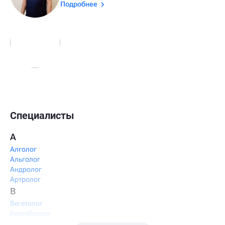
Подробнее
Специалисты
А
Алголог
Альголог
Андролог
Артролог
В
Вегетолог
Вертебролог
Вертеброневролог