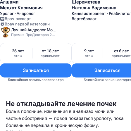
Алшами
Шереметева
Медхат Каримович
Наталья Вадимовна
Уролог · Андролог
Кинезиотерапевт · Реабилитол
Врач-эксперт
Вертебролог
Врач первой категории
Лучший Андролог Москвы
Премия ПроДокторов 2024
26 лет
от 18 лет
9 лет
от 6 лет
стаж
принимает
стаж
принимает
Записаться
Записаться
Ближайшая запись послезавтра
Ближайшая запись сегодн
Не откладывайте лечение почек
Боль в пояснице, изменения в анализах мочи или
частые обострения — повод показаться урологу, пока
болезнь не перешла в хроническую форму.