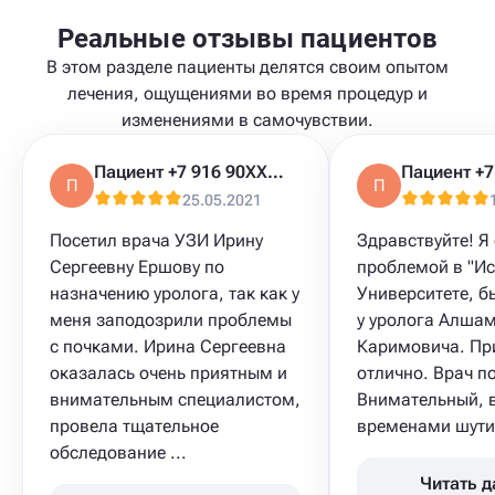
Реальные отзывы пациентов
В этом разделе пациенты делятся своим опытом
лечения, ощущениями во время процедур и
изменениями в самочувствии.
Пациент +7 916 90XXXXX
П
П
25.05.2021
Посетил врача УЗИ Ирину
Здравствуйте! Я
Сергеевну Ершову по
проблемой в "Ис
назначению уролога, так как у
Университете, б
меня заподозрили проблемы
у уролога Алша
с почками. Ирина Сергеевна
Каримовича. Пр
оказалась очень приятным и
отлично. Врач п
внимательным специалистом,
Внимательный, 
провела тщательное
временами шутит
обследование ...
Читать 