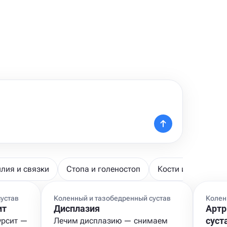
лия и связки
Стопа и голеностоп
Кости и общие за
устав
Коленный и тазобедренный сустав
Колен
ит
Дисплазия
Артр
суст
урсит —
Лечим дисплазию — снимаем