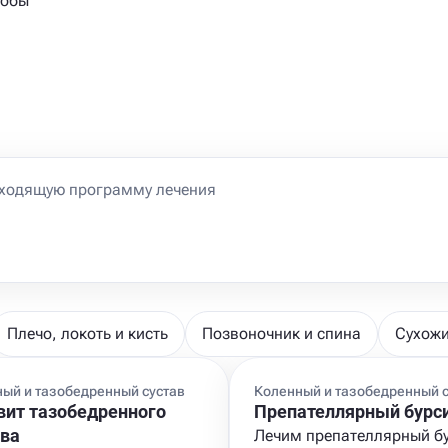
тобы
Плечо, локоть и кисть
Позвоночник и спина
Сухожи
ый и тазобедренный сустав
Коленный и тазобедренный с
вит тазобедренного
Препателлярный бурс
ава
Лечим препателлярный б