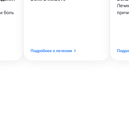
Лечи
м боль
причи
Подробнее о лечении
Подро