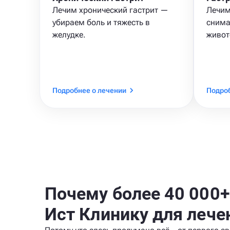
Лечим хронический гастрит —
Лечим
убираем боль и тяжесть в
снима
желудке.
живот
Подробнее о лечении
Подроб
Почему более 40 000
Ист Клинику для лече