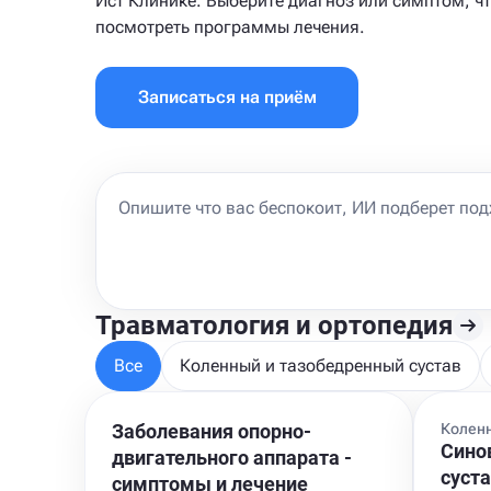
Ист Клинике. Выберите диагноз или симптом, ч
посмотреть программы лечения.
Записаться на приём
Травматология и ортопедия
Все
Коленный и тазобедренный сустав
Заболевания опорно-
Коленн
Сино
двигательного аппарата -
суст
cимптомы и лечение