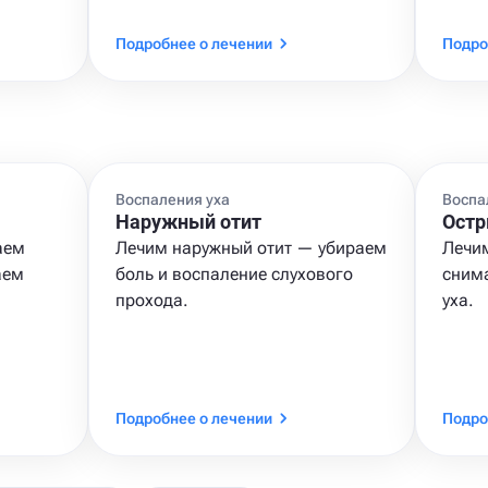
Подробнее о лечении
Подро
Воспаления уха
Воспа
Наружный отит
Остр
аем
Лечим наружный отит — убираем
Лечим
аем
боль и воспаление слухового
сним
прохода.
уха.
Подробнее о лечении
Подро