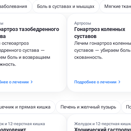
заболевания
Боль в суставах и мышцах
Мягкие ткан
зы
Артрозы
оартроз тазобедренного
Гонартроз коленных
ава
суставов
 остеоартроз
Лечим гонартроз коленн
едренного сустава —
суставов — убираем боль
ем боль и возвращаем
скованность.
жность.
нее о лечении
Подробнее о лечении
ечник и прямая кишка
Печень и желчный пузырь
П
к и 12-перстная кишка
Желудок и 12-перстная кишк
родуоденит
Хронический гастроду