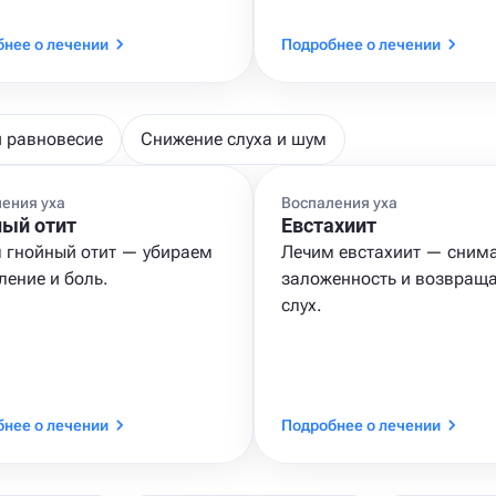
нее о лечении
Подробнее о лечении
и равновесие
Снижение слуха и шум
ения уха
Воспаления уха
ный отит
Евстахиит
 гнойный отит — убираем
Лечим евстахиит — сним
ление и боль.
заложенность и возвращ
слух.
нее о лечении
Подробнее о лечении