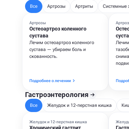
Все
Артрозы
Артриты
Системные 
Артрозы
Артро
Остеоартроз коленного
Осте
сустава
суст
Лечим остеоартроз коленного
Лечим
сустава — убираем боль и
тазоб
скованность.
снима
подви
Подробнее о лечении
Подроб
Гастроэнтерология
Все
Желудок и 12-перстная кишка
Киш
Желудок и 12-перстная кишка
Желудо
Хронический гастрит
Гаст