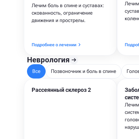
Лечим
Лечим боль в спине и суставах:
суста
скованность, ограничение
колен
движения и прострелы.
Подробнее о лечении
Подроб
Неврология
Все
Позвоночник и боль в спине
Голо
Рассеянный склероз 2
Забо
сист
Лечим
систе
голов
наруш