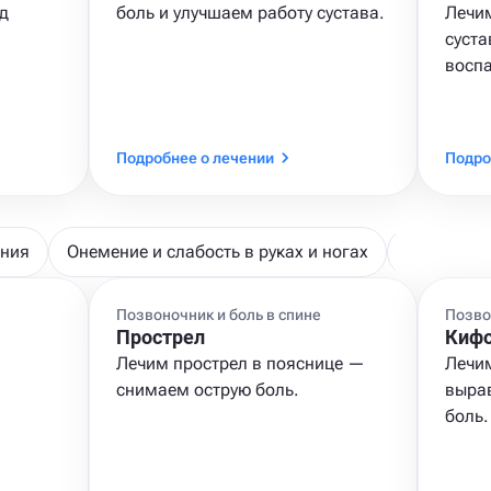
д
боль и улучшаем работу сустава.
Лечим
суста
воспа
Подробнее о лечении
Подро
ения
Онемение и слабость в руках и ногах
Центральн
Позвоночник и боль в спине
Позво
Прострел
Кифо
Лечим прострел в пояснице —
Лечи
снимаем острую боль.
выра
боль.