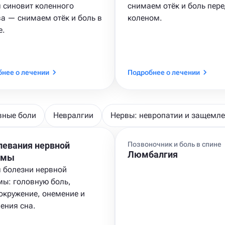
 синовит коленного
снимаем отёк и боль пере
ва — снимаем отёк и боль в
коленом.
е.
нее о лечении
Подробнее о лечении
вные боли
Невралгии
Нервы: невропатии и защемл
левания нервной
Позвоночник и боль в спине
Люмбалгия
емы
 болезни нервной
мы: головную боль,
окружение, онемение и
ения сна.