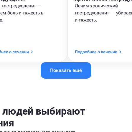
 гастродуоденит —
Лечим хронический
ем боль и тяжесть в
гастродуоденит — убирае
е.
и тяжесть.
нее о лечении
Подробнее о лечении
Показать ещё
+ людей выбирают
ния