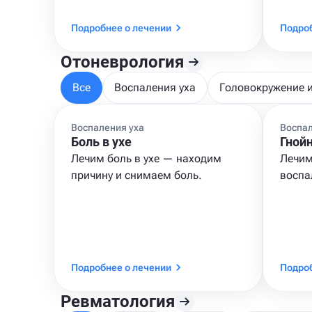
Подробнее о лечении
Подроб
Отоневрология
Все
Воспаления уха
Головокружение 
Воспаления уха
Воспал
Боль в ухе
Гной
Лечим боль в ухе — находим
Лечим
причину и снимаем боль.
воспа
Подробнее о лечении
Подроб
Ревматология