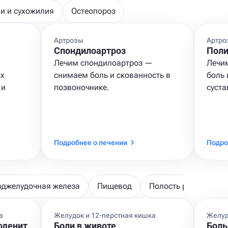
и и сухожилия
Остеопороз
Артрозы
Артро
Спондилоартроз
Поли
Лечим спондилоартроз —
Лечи
ых
снимаем боль и скованность в
боль
 и
позвоночнике.
суста
Подробнее о лечении
Подро
оджелудочная железа
Пищевод
Полость рта
а
Желудок и 12-перстная кишка
Желуд
оденит
Боли в животе
Боль