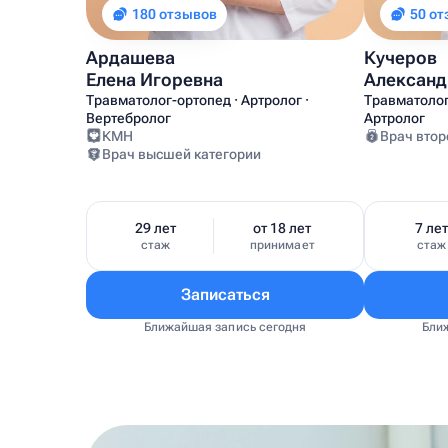
180 отзывов
50 о
Ардашева
Кучеров
Елена Игоревна
Александ
Травматолог-ортопед · Артролог ·
Травматолог
Вертебролог
Артролог
КМН
Врач втор
Врач высшей категории
29 лет
от 18 лет
7 ле
стаж
принимает
стаж
Записаться
Ближайшая запись сегодня
Бли