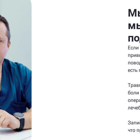
М
м
п
Если
прив
пово
есть
Трав
боли
опер
лече
Запи
что 