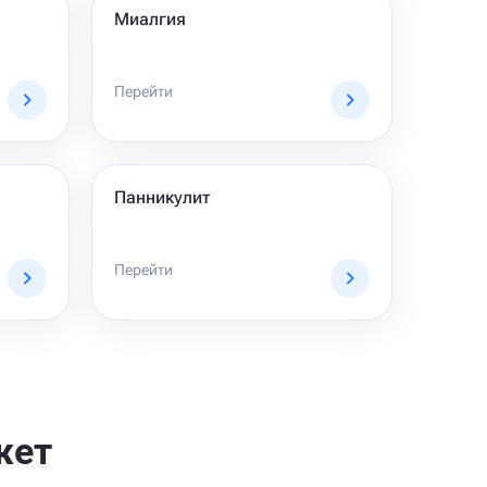
Миалгия
Перейти
Панникулит
Перейти
жет