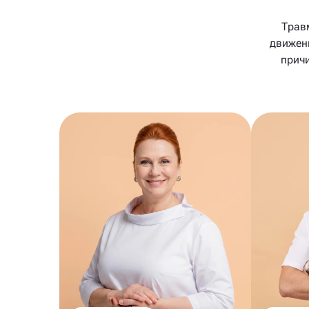
Трав
движени
причи