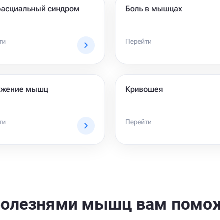
асциальный синдром
Боль в мышцах
ти
Перейти
яжение мышц
Кривошея
ти
Перейти
болезнями мышц вам помо