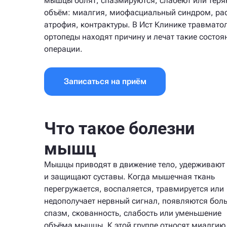
мышцы болят, спазмируются, слабеют или теря
объём: миалгия, миофасциальный синдром, ра
атрофия, контрактуры. В Ист Клинике травмато
ортопеды находят причину и лечат такие состоя
операции.
Записаться на приём
Что такое болезни
мышц
Мышцы приводят в движение тело, удерживают 
и защищают суставы. Когда мышечная ткань
перегружается, воспаляется, травмируется или
недополучает нервный сигнал, появляются боль
спазм, скованность, слабость или уменьшение
объёма мышцы. К этой группе относят миалгию