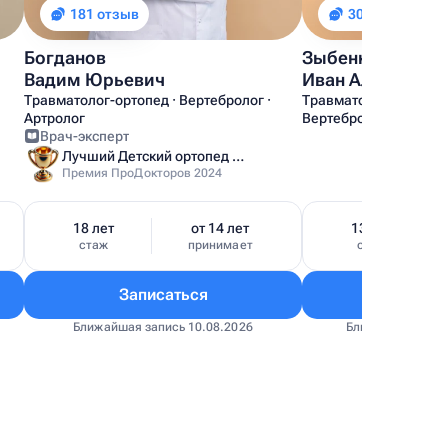
181 отзыв
30 отзывов
Богданов
Зыбенков
Вадим Юрьевич
Иван Александр
Травматолог-ортопед · Вертебролог ·
Травматолог-ортопед 
Артролог
Вертебролог
Врач-эксперт
Лучший Детский ортопед Москвы
Премия ПроДокторов 2024
18 лет
от 14 лет
13 лет
стаж
принимает
стаж
Записаться
Запис
Ближайшая запись 10.08.2026
Ближайшая запис