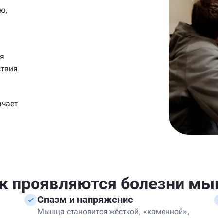
ю,
ая
ствия
ачает
к проявляются болезни м
Спазм и напряжение
Мышца становится жёсткой, «каменной»,