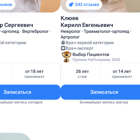
тзывов
242 отзыва
Клюев
р Сергеевич
Кирилл Евгеньевич
-ортопед · Вертебролог ·
Невролог · Травматолог-ортопед ·
Артролог
ой категории
Врач первой категории
Врач-эксперт
Выбор Пациентов
Премия НаПоправку 2025
т
от 18 лет
26 лет
от 14 лет
принимает
стаж
принимает
Записаться
Записаться
жайшая запись сегодня
Ближайшая запись завтра