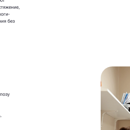
ют
стяжение,
логи-
ния без
позу
,
,