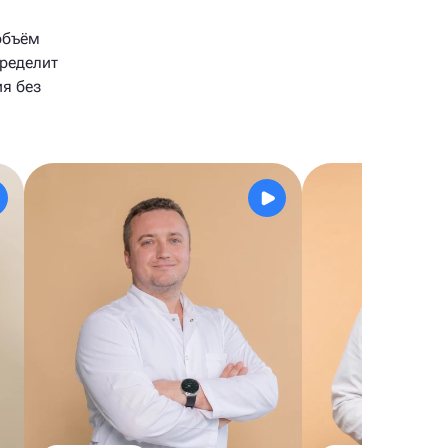
объём
пределит
ия без