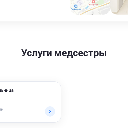
Услуги медсестры
льница
ти