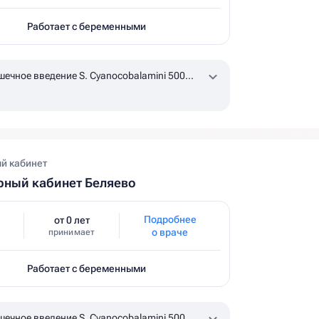
Работает с беременными
ечное введение S. Cyanocobalamini 500
l
по назначению врача, уточняйте наличие в
й кабинет
ный кабинет Беляево
Подробнее
от 0 лет
о враче
принимает
Работает с беременными
ечное введение S. Cyanocobalamini 500