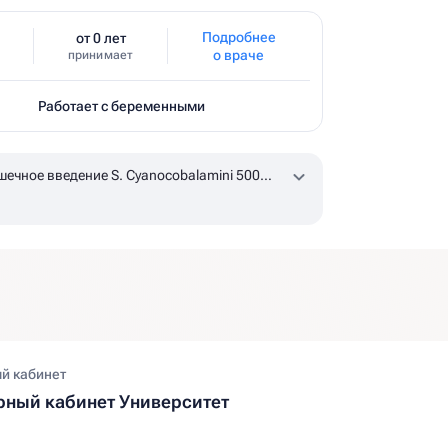
Подробнее
от 0 лет
о враче
принимает
Работает с беременными
ечное введение S. Cyanocobalamini 500
l
по назначению врача, уточняйте наличие в
й кабинет
ный кабинет Университет