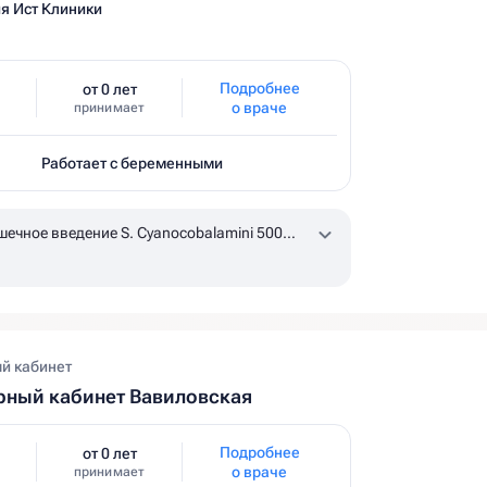
я Ист Клиники
Подробнее
от 0 лет
о враче
принимает
Работает с беременными
ечное введение S. Cyanocobalamini 500
l
по назначению врача, уточняйте наличие в
й кабинет
ный кабинет Вавиловская
Подробнее
от 0 лет
о враче
принимает