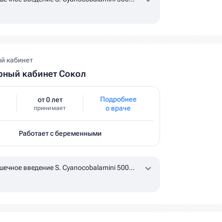
l
по назначению врача, уточняйте наличие в
й кабинет
рный кабинет Сокол
Подробнее
от 0 лет
о враче
принимает
Работает с беременными
ечное введение S. Cyanocobalamini 500
l
по назначению врача, уточняйте наличие в