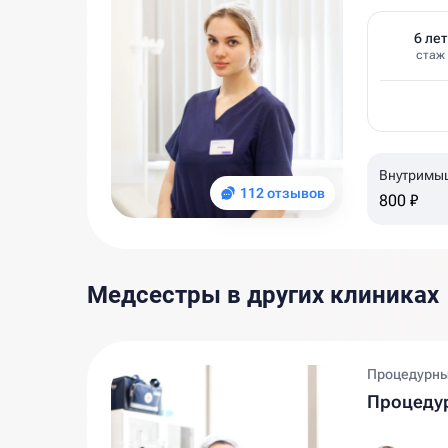
6 лет
стаж
Внутримыш
112 отзывов
mcg 1,0 m
800 ₽
клинике
Медсестры в других клиниках
Процедурны
Процедур