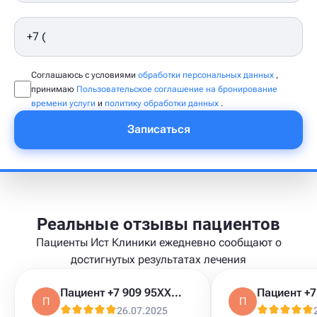
Соглашаюсь с условиями
обработки персональных данных
,
принимаю
Пользовательское соглашение на бронирование
времени услуги
и
политику обработки данных
.
Записаться
Реальные отзывы пациентов
Пациенты Ист Клиники ежедневно сообщают о
достигнутых результатах лечения
Пациент +7 909 95XXXXX
П
П
26.07.2025