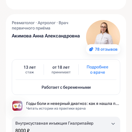
Ревматолог · Артролог · Врач
первичного приёма
Акимова Анна Александровна
78 отзывов
Подробнее
13 лет
от 18 лет
о враче
стаж
принимает
Работает с беременными
Годы боли и неверный диагноз: как я нашла причину там, где другие не искали
Читать истории из практики врача
Внутрисуставная инъекция Гиалрипайер
8000 ₽