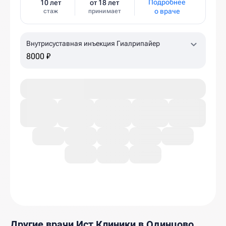
Подробнее
10 лет
от 18 лет
о враче
стаж
принимает
Внутрисуставная инъекция Гиалрипайер
8000 ₽
Другие врачи Ист Клиники в Одинцово