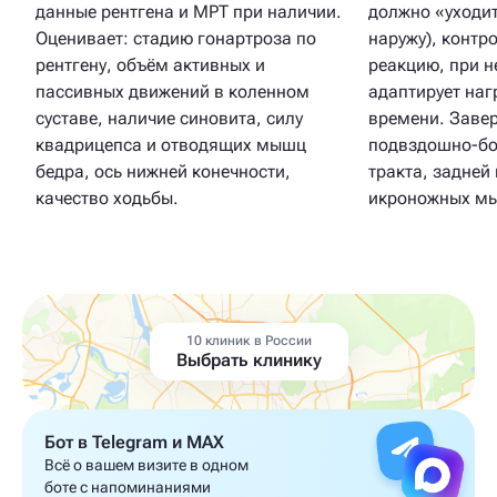
данные рентгена и МРТ при наличии.
должно «уходит
Оценивает: стадию гонартроза по
наружу), контр
рентгену, объём активных и
реакцию, при 
пассивных движений в коленном
адаптирует наг
суставе, наличие синовита, силу
времени. Заве
квадрицепса и отводящих мышц
подвздошно-б
бедра, ось нижней конечности,
тракта, задней
качество ходьбы.
икроножных м
10 клиник в России
Выбрать клинику
Бот в Telegram и MAX
Всё о вашем визите в одном
боте с напоминаниями