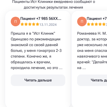
Пациенты Ист Клиники ежедневно сообщают о
достигнутых результатах лечения
Пациент +7 985 56XXXXX
П
П
13.11.2024
Пришла я в "Ист Клиник"
Романеева Н. М.
Одинцово по рекомендации
доктор, за кото
знакомой со своей давней
уже несколько ле
болью, у меня гонартроз 2-3
она меня спасла
степени. Конечно же, я
навязчивого мн
обращалась к врачам,
врачей: "Делайт
проходила лечение, но это ...
на ...
Читать дальше
Читать 