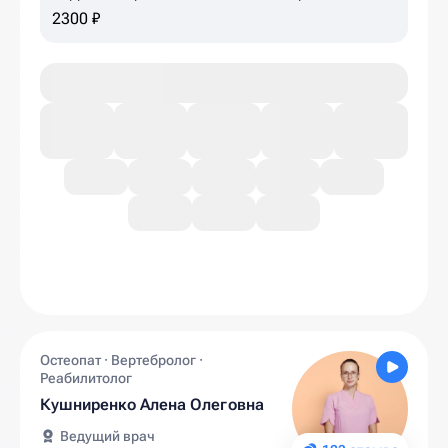
(детям, до 30 размера)
2300 ₽
Остеопат · Вертебролог ·
Реабилитолог
Кушниренко Алена Олеговна
Ведущий врач