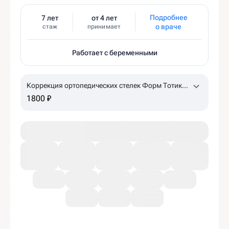
Подробнее
7 лет
от 4 лет
о враче
стаж
принимает
Работает с беременными
Коррекция ортопедических стелек Форм Тотикс
(детям, до 30 размера)
1800 ₽