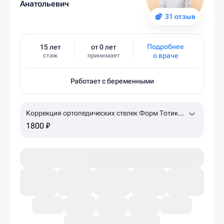
Анатольевич
31 отзыв
Подробнее
15 лет
от 0 лет
о враче
стаж
принимает
Работает с беременными
Коррекция ортопедических стелек Форм Тотикс
(детям, до 30 размера)
1800 ₽