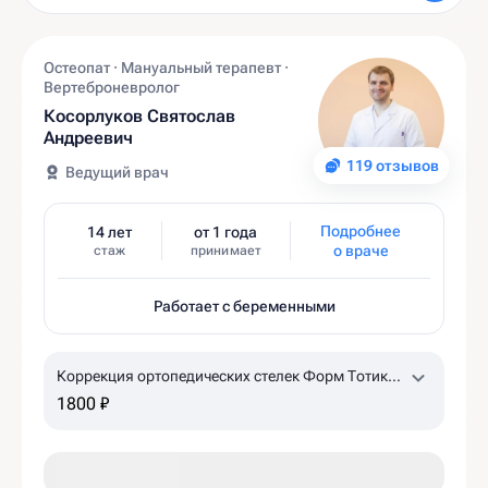
Остеопат · Мануальный терапевт ·
Вертеброневролог
Косорлуков Святослав
Андреевич
119 отзывов
Ведущий врач
Подробнее
14 лет
от 1 года
о враче
стаж
принимает
Работает с беременными
Коррекция ортопедических стелек Форм Тотикс
(детям, до 30 размера)
1800 ₽