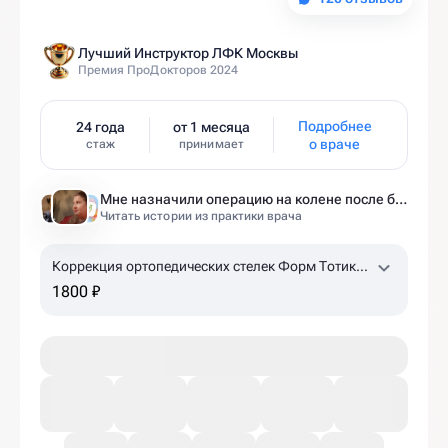
Лучший Инструктор ЛФК Москвы
Премия ПроДокторов 2024
Подробнее
24 года
от 1 месяца
о враче
стаж
принимает
Мне назначили операцию на колене после беременности. Оказалось — это было ошибкой
Читать истории из практики врача
Коррекция ортопедических стелек Форм Тотикс
(детям, до 30 размера)
1800 ₽