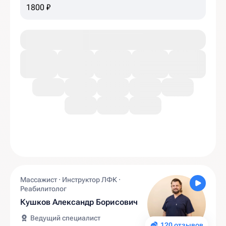
(детям, до 30 размера)
1800 ₽
Массажист · Инструктор ЛФК ·
Реабилитолог
Кушков Александр Борисович
Ведущий специалист
120 отзывов