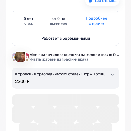
123 отзыва
Подробнее
5 лет
от 0 лет
о враче
стаж
принимает
Работает с беременными
Мне назначили операцию на колене после беременности. Оказалось — это было ошибкой
Читать истории из практики врача
Коррекция ортопедических стелек Форм Тотикс
(детям, до 30 размера)
2300 ₽