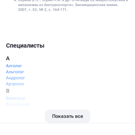
Зорина В.Н., Зорин Н.А. и др. «Лиганды α2-макроглобулина и
механизмы их биотранспорта», Биомедицинская химия,
2007, т. 53, № 2, с. 164-171.
Специалисты
А
Алголог
Альголог
Андролог
Артролог
В
Вегетолог
Вертебролог
Вертеброневролог
Показать все
Вестибулолог
Висцеральный массажист
Висцеральный терапевт
Врач интегративной медицины