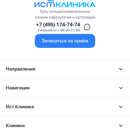
Врач ЛФК
Врач первичного приёма
Сеть специализированных
Врач УВТ
клиник неврологии и ортопедии
Врач УЗИ
+7 (495) 174-74-74
Врач ФРМ
Ежедневно с 08:00-21:00
Г
Записаться на приём
Гастроэнтеролог
Гастроэнтеролог-гепатолог
Гепатолог
Гериатр
Геронтолог
Направления
Гинеколог
Гинеколог-эндокринолог
Гипнотерапевт
Навигация
Гирудолог
Гирудотерапевт
Д
Ист Клиника
Дерматовенеролог
Дерматолог
Детский артролог
Клиники
Детский вертебролог