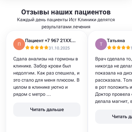
Отзывы наших пациентов
Каждый день пациенты Ист Клиники делятся
результатами лечения
Пациент +7 967 21XXXXX
Татьяна
П
Т
31.10.2025
Сдала анализы​ на гормоны в
Врач сделала то,
клинике. Забор крови был
никогда не дела
недолгим. Как раз спешила, и
показала на дис
это стало для меня плюсом. В
рассказала. Тол
целом в клинике уютно и
в рот положить и
рядом с метро ...
Доктор провела 
делала магнит, в
Читать дальше
Читать 